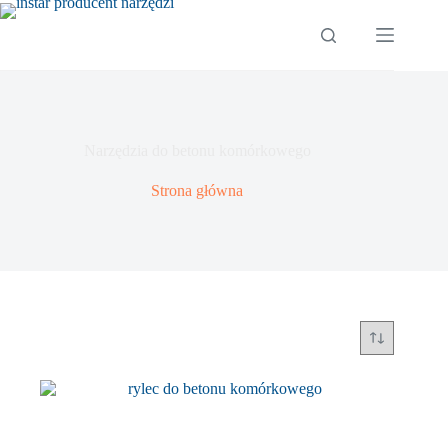
Przejdź
do
treści
Narzędzia do betonu komórkowego
Strona główna
Posortowane
Wyświetlanie wszystkich wyników: 5
według
najnowszych