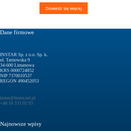
Dowiedz się więcej
Dane firmowe
INSTAR Sp. z o.o. Sp. k.
ul. Tarnowska 9
34-600 Limanowa
KRS 0000724852
NIP 7370010537
REGON 490452053
instar@instar.net.pl
+48 18 333 92 95
Najnowsze wpisy