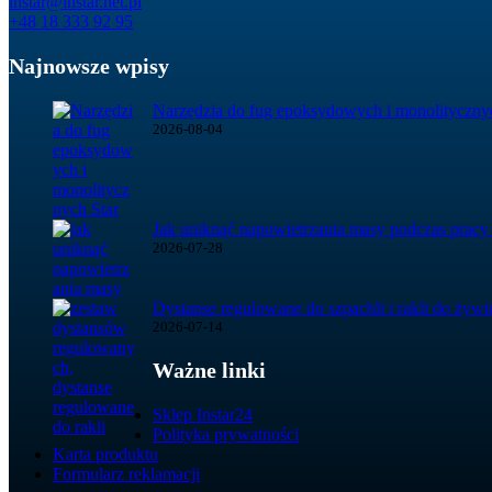
instar@instar.net.pl
+48 18 333 92 95
Najnowsze wpisy
Narzędzia do fug epoksydowych i monolitycznyc
2026-08-04
Jak uniknąć napowietrzania masy podczas pracy
2026-07-28
Dystanse regulowane do szpachli i rakli do żyw
2026-07-14
Ważne linki
Sklep Instar24
Polityka prywatności
Karta produktu
Formularz reklamacji