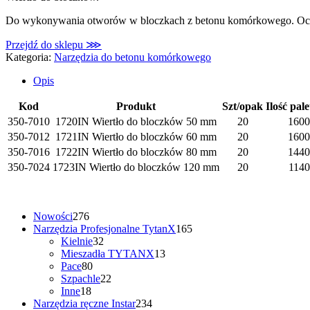
Do wykonywania otworów w bloczkach z betonu komórkowego. O
Przejdź do sklepu ⋙
Kategoria:
Narzędzia do betonu komórkowego
Opis
Kod
Produkt
Szt/opak
Ilość pal
350-7010
1720IN Wiertło do bloczków 50 mm
20
1600
350-7012
1721IN Wiertło do bloczków 60 mm
20
1600
350-7016
1722IN Wiertło do bloczków 80 mm
20
1440
350-7024
1723IN Wiertło do bloczków 120 mm
20
1140
276
Nowości
276
produktów
165
Narzędzia Profesjonalne TytanX
165
32
produktów
Kielnie
32
produkty
13
Mieszadła TYTANX
13
80
produktów
Pace
80
produktów
22
Szpachle
22
18
produkty
Inne
18
produktów
234
Narzędzia ręczne Instar
234