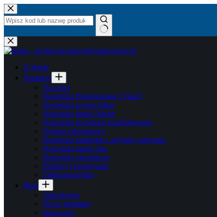
Przejdź
do
treści
Brak
wyników
O firmie
Produkty
Nowości
Narzędzia Profesjonalne TytanX
Narzędzia ręczne Instar
Narzędzia Instar Nature
Narzędzia do betonu komórkowego
Osprzęt odgromowy
Narzędzia malarskie i artykuły ochronne
Narzędzia marki Star
Narzędzia ogrodnicze
Drabiny i ruszowania
Elektronarzędzia
Blog
Aktualności
Nowe produkty
Innowacje