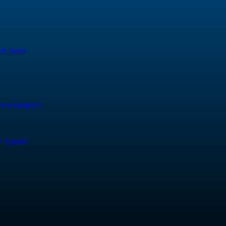
h Instar
 mieszadłem?
ic TytanX