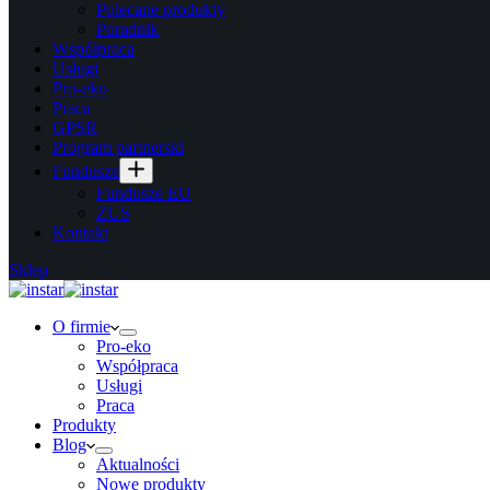
Polecane produkty
Poradnik
Współpraca
Usługi
Pro-eko
Praca
GPSR
Program partnerski
Fundusze
Fundusze EU
ZUS
Kontakt
Sklep
O firmie
Pro-eko
Współpraca
Usługi
Praca
Produkty
Blog
Aktualności
Nowe produkty