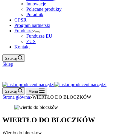
Innowacje
Polecane produkty
Poradnik
GPSR
Program partnerski
Fundusze
Fundusze EU
ZUS
Kontakt
Szukaj
Sklep
Work Hour
Szukaj
Menu
Strona główna
WIERTŁO DO BLOCZKÓW
WIERTŁO DO BLOCZKÓW
Wiertło do bloczków.