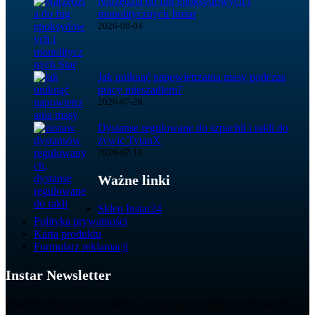
Narzędzia do fug epoksydowych i
monolitycznych Instar
2026-08-04
Jak uniknąć napowietrzania masy podczas
pracy mieszadłem?
2026-07-28
Dystanse regulowane do szpachli i rakli do
żywic TytanX
2026-07-14
Ważne linki
Sklep Instar24
Polityka prywatności
Karta produktu
Formularz reklamacji
Instar Newsletter
Zasubskrybuj nasz newsletter i korzystaj z wyjątkowych okazji