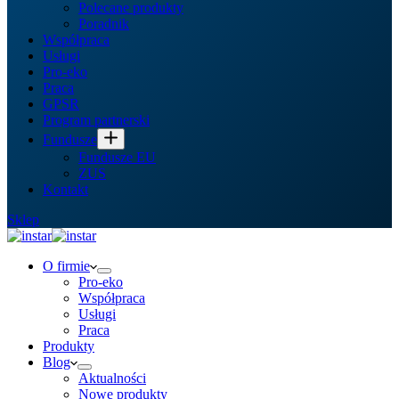
Polecane produkty
Poradnik
Współpraca
Usługi
Pro-eko
Praca
GPSR
Program partnerski
Fundusze
Fundusze EU
ZUS
Kontakt
Sklep
O firmie
Pro-eko
Współpraca
Usługi
Praca
Produkty
Blog
Aktualności
Nowe produkty