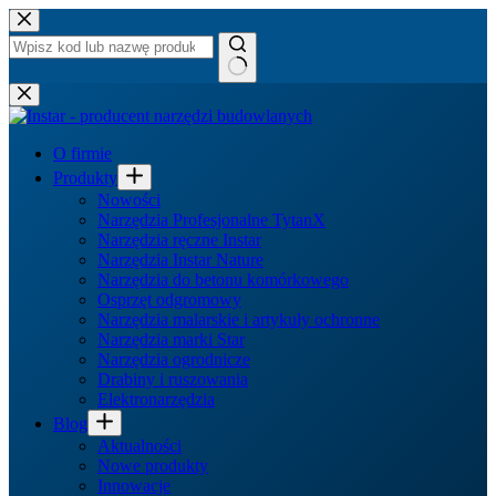
Przejdź
do
treści
Brak
wyników
O firmie
Produkty
Nowości
Narzędzia Profesjonalne TytanX
Narzędzia ręczne Instar
Narzędzia Instar Nature
Narzędzia do betonu komórkowego
Osprzęt odgromowy
Narzędzia malarskie i artykuły ochronne
Narzędzia marki Star
Narzędzia ogrodnicze
Drabiny i ruszowania
Elektronarzędzia
Blog
Aktualności
Nowe produkty
Innowacje