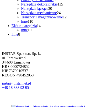
produktów
115
Narzędzia dekoratorskie
115
30
produktów
Narzędzia łączące
30
produktów
24
Narzędzia mechaniczne
24
produkty
12
Transport i magazynowanie
12
110
produktów
Inne
110
produktów
14
Elektronarzędzia
14
10
produktów
Inne
10
8
produktów
Inne
8
produktów
Dane firmowe
INSTAR Sp. z o.o. Sp. k.
ul. Tarnowska 9
34-600 Limanowa
KRS 0000724852
NIP 7370010537
REGON 490452053
instar@instar.net.pl
+48 18 333 92 95
Najnowsze wpisy
Narzędzia do fug epoksydowych i