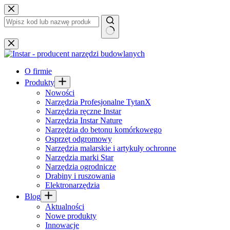
Przejdź
do
treści
Brak
wyników
O firmie
Produkty
Nowości
Narzędzia Profesjonalne TytanX
Narzędzia ręczne Instar
Narzędzia Instar Nature
Narzędzia do betonu komórkowego
Osprzęt odgromowy
Narzędzia malarskie i artykuły ochronne
Narzędzia marki Star
Narzędzia ogrodnicze
Drabiny i ruszowania
Elektronarzędzia
Blog
Aktualności
Nowe produkty
Innowacje