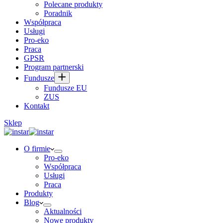
Polecane produkty
Poradnik
Współpraca
Usługi
Pro-eko
Praca
GPSR
Program partnerski
Fundusze
Fundusze EU
ZUS
Kontakt
Sklep
O firmie
Pro-eko
Współpraca
Usługi
Praca
Produkty
Blog
Aktualności
Nowe produkty