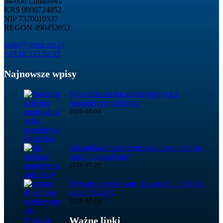
34-600 Limanowa
KRS 0000724852
NIP 7370010537
REGON 490452053
instar@instar.net.pl
+48 18 333 92 95
Najnowsze wpisy
Narzędzia do fug epoksydowych i
monolitycznych Instar
2026-08-04
Jak uniknąć napowietrzania masy podczas
pracy mieszadłem?
2026-07-28
Dystanse regulowane do szpachli i rakli do
żywic TytanX
2026-07-14
Ważne linki