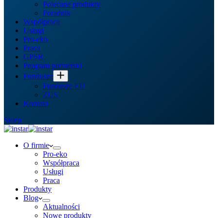
Polecane produkty
Poradnik
Współpraca
Usługi
Pro-eko
Praca
GPSR
Program partnerski
Fundusze
Fundusze EU
ZUS
Kontakt
Sklep
O firmie
Pro-eko
Współpraca
Usługi
Praca
Produkty
Blog
Aktualności
Nowe produkty