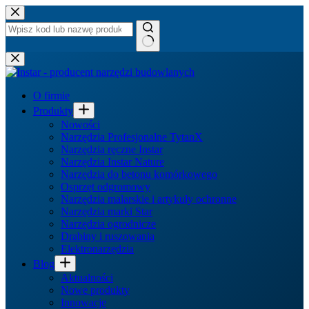
Przejdź
do
treści
Brak
wyników
O firmie
Produkty
Nowości
Narzędzia Profesjonalne TytanX
Narzędzia ręczne Instar
Narzędzia Instar Nature
Narzędzia do betonu komórkowego
Osprzęt odgromowy
Narzędzia malarskie i artykuły ochronne
Narzędzia marki Star
Narzędzia ogrodnicze
Drabiny i ruszowania
Elektronarzędzia
Blog
Aktualności
Nowe produkty
Innowacje