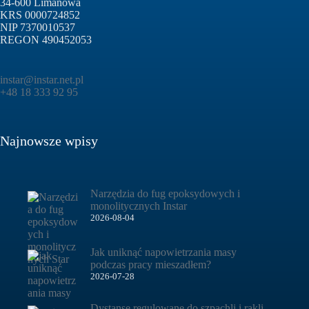
34-600 Limanowa
KRS 0000724852
NIP 7370010537
REGON 490452053
instar@instar.net.pl
+48 18 333 92 95
Najnowsze wpisy
Narzędzia do fug epoksydowych i
monolitycznych Instar
2026-08-04
Jak uniknąć napowietrzania masy
podczas pracy mieszadłem?
2026-07-28
Dystanse regulowane do szpachli i rakli