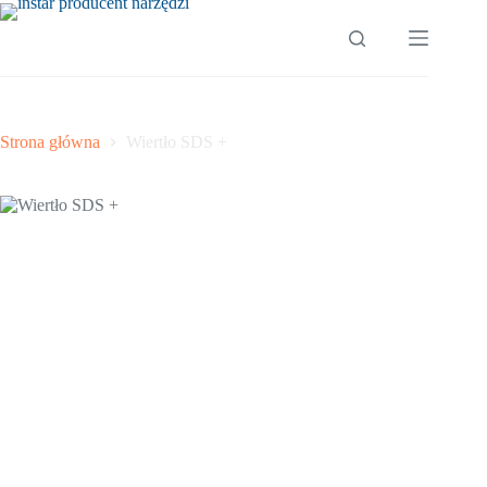
Przejdź
do
treści
Strona główna
Wiertło SDS +