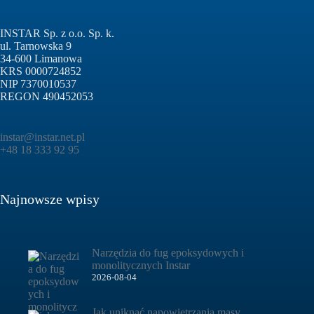
INSTAR Sp. z o.o. Sp. k.
ul. Tarnowska 9
34-600 Limanowa
KRS 0000724852
NIP 7370010537
REGON 490452053
instar@instar.net.pl
+48 18 333 92 95
Najnowsze wpisy
Narzędzia do fug epoksydowych i
monolitycznych Instar
2026-08-04
Jak uniknąć napowietrzania masy