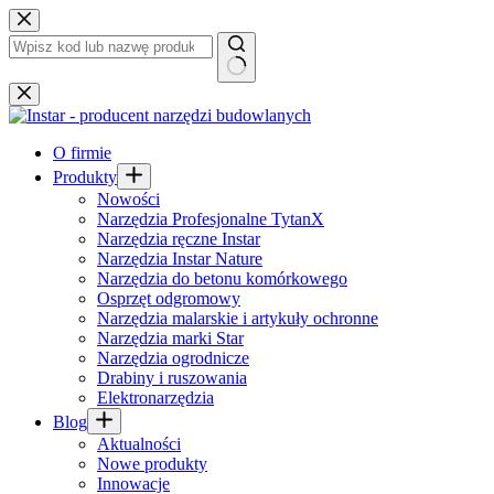
Przejdź
do
treści
Brak
wyników
O firmie
Produkty
Nowości
Narzędzia Profesjonalne TytanX
Narzędzia ręczne Instar
Narzędzia Instar Nature
Narzędzia do betonu komórkowego
Osprzęt odgromowy
Narzędzia malarskie i artykuły ochronne
Narzędzia marki Star
Narzędzia ogrodnicze
Drabiny i ruszowania
Elektronarzędzia
Blog
Aktualności
Nowe produkty
Innowacje