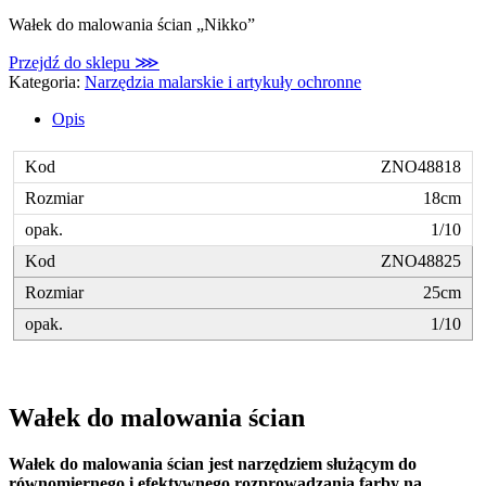
Wałek do malowania ścian „Nikko”
Przejdź do sklepu ⋙
Kategoria:
Narzędzia malarskie i artykuły ochronne
Opis
ZNO48818
18cm
1/10
ZNO48825
25cm
1/10
Wałek do malowania ścian
Wałek do malowania ścian jest narzędziem służącym do
równomiernego i efektywnego rozprowadzania farby na