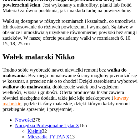
powierzchni ścian
. Jest wykonany z mikrofibry, pianki lub frotté.
Materiał zarówno pochłania, jak i nakłada farbę na powierzchnię.
Wałki są dostępne w różnych rozmiarach i kształtach, co umożliwia
ich dostosowanie do różnych powierzchni i wymagań. Są łatwe w
obsłudze i umożliwiają uzyskanie równomiernej powłoki bez smug i
zacieków. W naszej ofercie posiadamy wałki w rozmiarach 6, 10,
15, 18, 25 cm.
Wałek malarski Nikko
Trudno sobie wyobrazić nawet niewielki remont bez
wałka do
malowania
. Bez niego pomalowanie ściany mogłoby przerodzić się
w koszmar, a przecież nie o to chodzi! Dzięki szerokiemu wyborowi
wałków do malowania
, dobierzecie wałek pod względem
wielkości, włosia i grubości. Oferta producenta Instar zawiera
również niezbędne dodatki, takie jak: kije teleskopowe i
kuwety
malarskie
, pędzle i taśmy malarskie, dzięki którym każdy remont
przebiegnie sprawniej i przyjemniej.
276
Nowości
276
produktów
165
Narzędzia Profesjonalne TytanX
165
32
produktów
Kielnie
32
produkty
13
Mieszadła TYTANX
13