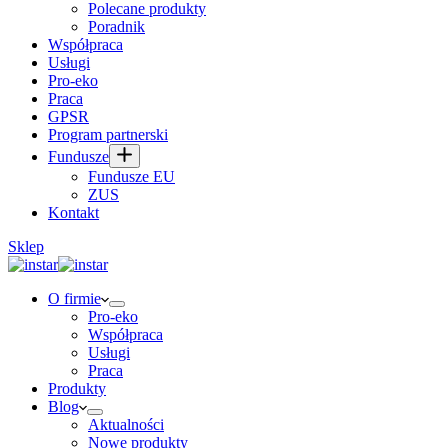
Polecane produkty
Poradnik
Współpraca
Usługi
Pro-eko
Praca
GPSR
Program partnerski
Fundusze
Fundusze EU
ZUS
Kontakt
Sklep
O firmie
Pro-eko
Współpraca
Usługi
Praca
Produkty
Blog
Aktualności
Nowe produkty