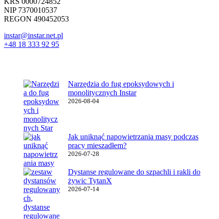
KRS 0000724852
NIP 7370010537
REGON 490452053
instar@instar.net.pl
+48 18 333 92 95
Najnowsze wpisy
Narzędzia do fug epoksydowych i
monolitycznych Instar
2026-08-04
Jak uniknąć napowietrzania masy podczas
pracy mieszadłem?
2026-07-28
Dystanse regulowane do szpachli i rakli do
żywic TytanX
2026-07-14
Ważne linki