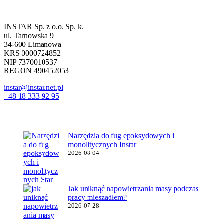
Dane firmowe
INSTAR Sp. z o.o. Sp. k.
ul. Tarnowska 9
34-600 Limanowa
KRS 0000724852
NIP 7370010537
REGON 490452053
instar@instar.net.pl
+48 18 333 92 95
Najnowsze wpisy
Narzędzia do fug epoksydowych i
monolitycznych Instar
2026-08-04
Jak uniknąć napowietrzania masy podczas
pracy mieszadłem?
2026-07-28