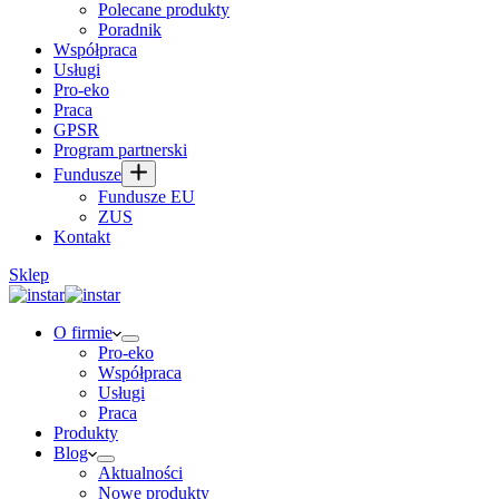
Polecane produkty
Poradnik
Współpraca
Usługi
Pro-eko
Praca
GPSR
Program partnerski
Fundusze
Fundusze EU
ZUS
Kontakt
Sklep
O firmie
Pro-eko
Współpraca
Usługi
Praca
Produkty
Blog
Aktualności
Nowe produkty