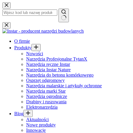
Przejdź
do
treści
Brak
wyników
O firmie
Produkty
Nowości
Narzędzia Profesjonalne TytanX
Narzędzia ręczne Instar
Narzędzia Instar Nature
Narzędzia do betonu komórkowego
Osprzęt odgromowy
Narzędzia malarskie i artykuły ochronne
Narzędzia marki Star
Narzędzia ogrodnicze
Drabiny i ruszowania
Elektronarzędzia
Blog
Aktualności
Nowe produkty
Innowacje