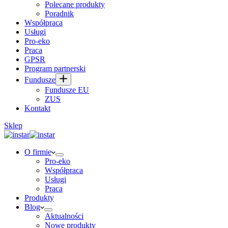
Polecane produkty
Poradnik
Współpraca
Usługi
Pro-eko
Praca
GPSR
Program partnerski
Fundusze
Fundusze EU
ZUS
Kontakt
Sklep
O firmie
Pro-eko
Współpraca
Usługi
Praca
Produkty
Blog
Aktualności
Nowe produkty