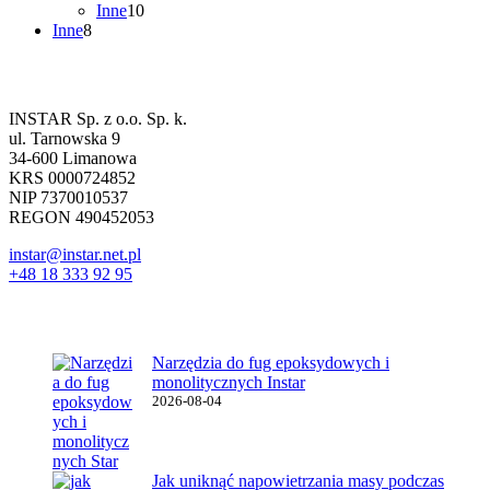
10
produktów
Inne
10
8
produktów
Inne
8
produktów
Dane firmowe
INSTAR Sp. z o.o. Sp. k.
ul. Tarnowska 9
34-600 Limanowa
KRS 0000724852
NIP 7370010537
REGON 490452053
instar@instar.net.pl
+48 18 333 92 95
Najnowsze wpisy
Narzędzia do fug epoksydowych i
monolitycznych Instar
2026-08-04
Jak uniknąć napowietrzania masy podczas