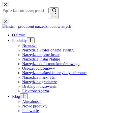
Przejdź
do
treści
Brak
wyników
O firmie
Produkty
Nowości
Narzędzia Profesjonalne TytanX
Narzędzia ręczne Instar
Narzędzia Instar Nature
Narzędzia do betonu komórkowego
Osprzęt odgromowy
Narzędzia malarskie i artykuły ochronne
Narzędzia marki Star
Narzędzia ogrodnicze
Drabiny i ruszowania
Elektronarzędzia
Blog
Aktualności
Nowe produkty
Innowacje