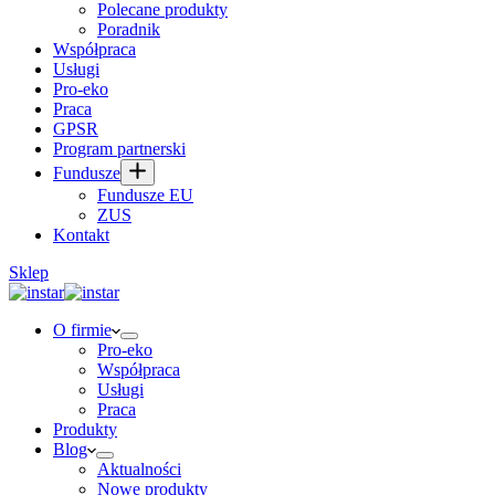
Polecane produkty
Poradnik
Współpraca
Usługi
Pro-eko
Praca
GPSR
Program partnerski
Fundusze
Fundusze EU
ZUS
Kontakt
Sklep
O firmie
Pro-eko
Współpraca
Usługi
Praca
Produkty
Blog
Aktualności
Nowe produkty