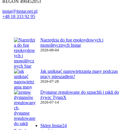
REGON 490452053
instar@instar.net.pl
+48 18 333 92 95
Najnowsze wpisy
Narzędzia do fug epoksydowych i
monolitycznych Instar
2026-08-04
Jak uniknąć napowietrzania masy podczas
pracy mieszadłem?
2026-07-28
Dystanse regulowane do szpachli i rakli do
żywic TytanX
2026-07-14
Ważne linki
Sklep Instar24