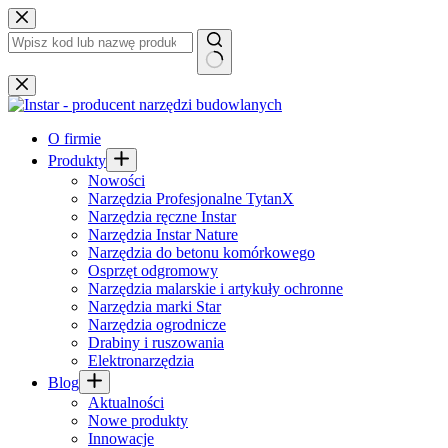
Przejdź
do
treści
Brak
wyników
O firmie
Produkty
Nowości
Narzędzia Profesjonalne TytanX
Narzędzia ręczne Instar
Narzędzia Instar Nature
Narzędzia do betonu komórkowego
Osprzęt odgromowy
Narzędzia malarskie i artykuły ochronne
Narzędzia marki Star
Narzędzia ogrodnicze
Drabiny i ruszowania
Elektronarzędzia
Blog
Aktualności
Nowe produkty
Innowacje