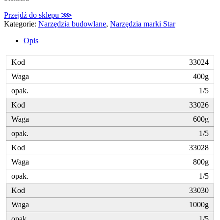
Przejdź do sklepu ⋙
Kategorie:
Narzędzia budowlane
,
Narzędzia marki Star
Opis
33024
400g
1/5
33026
600g
1/5
33028
800g
1/5
33030
1000g
1/5