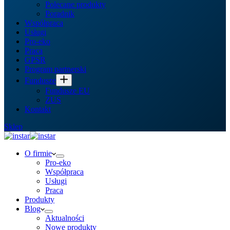
Polecane produkty
Poradnik
Współpraca
Usługi
Pro-eko
Praca
GPSR
Program partnerski
Fundusze
Fundusze EU
ZUS
Kontakt
Sklep
O firmie
Pro-eko
Współpraca
Usługi
Praca
Produkty
Blog
Aktualności
Nowe produkty