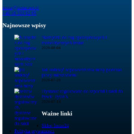
instar@instar.net.pl
+48 18 333 92 95
Najnowsze wpisy
Narzędzia do fug epoksydowych i
monolitycznych Instar
2026-08-04
Jak uniknąć napowietrzania masy podczas
pracy mieszadłem?
2026-07-28
Dystanse regulowane do szpachli i rakli do
żywic TytanX
2026-07-14
Ważne linki
Sklep Instar24
Polityka prywatności