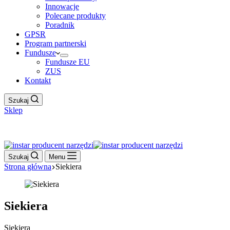
Innowacje
Polecane produkty
Poradnik
GPSR
Program partnerski
Fundusze
Fundusze EU
ZUS
Kontakt
Szukaj
Sklep
Work Hour
Szukaj
Menu
Strona główna
Siekiera
Siekiera
Siekiera