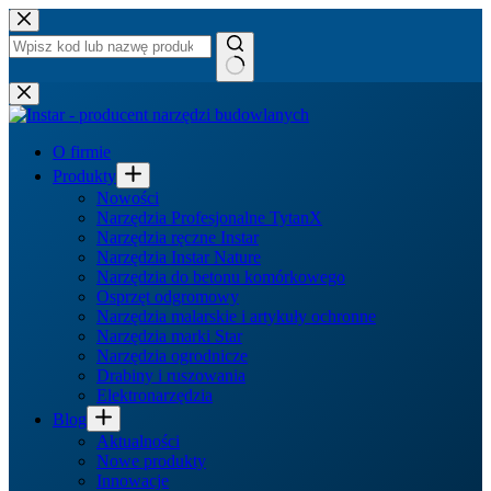
Przejdź
do
treści
Brak
wyników
O firmie
Produkty
Nowości
Narzędzia Profesjonalne TytanX
Narzędzia ręczne Instar
Narzędzia Instar Nature
Narzędzia do betonu komórkowego
Osprzęt odgromowy
Narzędzia malarskie i artykuły ochronne
Narzędzia marki Star
Narzędzia ogrodnicze
Drabiny i ruszowania
Elektronarzędzia
Blog
Aktualności
Nowe produkty
Innowacje