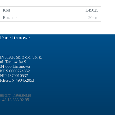
L45025
20 cm
Dane firmowe
INSTAR Sp. z o.o. Sp. k.
ul. Tarnowska 9
34-600 Limanowa
KRS 0000724852
NIP 7370010537
REGON 490452053
instar@instar.net.pl
+48 18 333 92 95