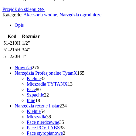
Przejdź do sklepu ⋙
Kategorie:
Akcesoria wodne
,
Narzędzia ogrodnicze
Opis
Kod
Rozmiar
51-210H
1/2″
51-215H
3/4″
51-220H
1″
276
Nowości
276
produktów
165
Narzędzia Profesjonalne TytanX
165
32
produktów
Kielnie
32
produkty
13
Mieszadła TYTANX
13
80
produktów
Pace
80
produktów
22
Szpachle
22
18
produkty
Inne
18
produktów
234
Narzędzia ręczne Instar
234
54
produkty
Kielnie
54
produkty
38
Mieszadła
38
produktów
35
Pace nierdzewne
35
produktów
38
Pace PCV i ABS
38
produktów
2
Pace styropianowe
2