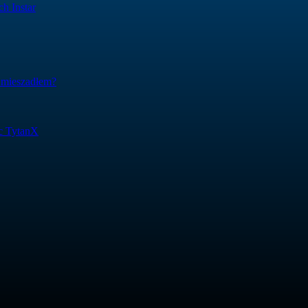
h Instar
 mieszadłem?
ic TytanX