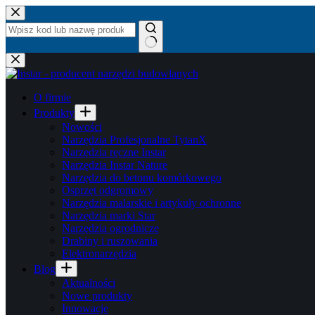
Przejdź
do
treści
Brak
wyników
O firmie
Produkty
Nowości
Narzędzia Profesjonalne TytanX
Narzędzia ręczne Instar
Narzędzia Instar Nature
Narzędzia do betonu komórkowego
Osprzęt odgromowy
Narzędzia malarskie i artykuły ochronne
Narzędzia marki Star
Narzędzia ogrodnicze
Drabiny i ruszowania
Elektronarzędzia
Blog
Aktualności
Nowe produkty
Innowacje