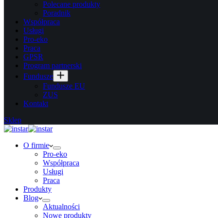
Polecane produkty
Poradnik
Współpraca
Usługi
Pro-eko
Praca
GPSR
Program partnerski
Fundusze
Fundusze EU
ZUS
Kontakt
Sklep
O firmie
Pro-eko
Współpraca
Usługi
Praca
Produkty
Blog
Aktualności
Nowe produkty