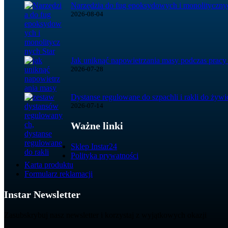
Narzędzia do fug epoksydowych i monolitycznyc
2026-08-04
Jak uniknąć napowietrzania masy podczas pracy
2026-07-28
Dystanse regulowane do szpachli i rakli do żyw
2026-07-14
Ważne linki
Sklep Instar24
Polityka prywatności
Karta produktu
Formularz reklamacji
Instar Newsletter
Zasubskrybuj nasz newsletter i korzystaj z wyjątkowych okazji