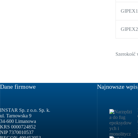
GIPEX1
GIPEX2
Szerokość 
Dane firmowe
Najnowsze wpis
INSTAR Sp. z o.o. Sp. k.
ul. Tarnowska 9
34-600 Limanowa
KRS 0000724852
NIP 7370010537
REGON 490452053