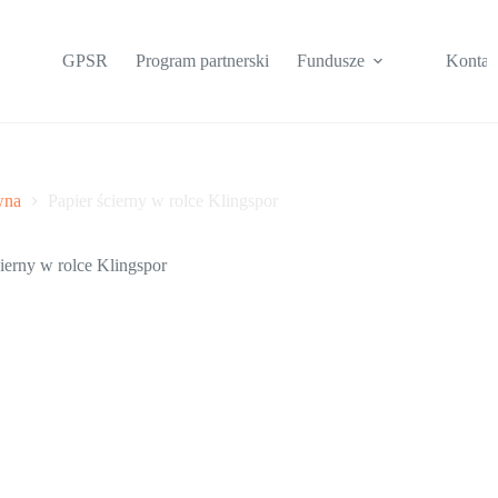
GPSR
Program partnerski
Fundusze
Kontak
wna
Papier ścierny w rolce Klingspor