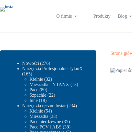
Przejdź
do
treści
O firmie
Produkty
Blog
Strona głó
276
Nowości
276
produktów
Narzędzia Profesjonalne TytanX
165
165
produktów
32
Kielnie
32
produkty
13
Mieszadła TYTANX
13
80
produktów
Pace
80
produktów
22
Szpachle
22
18
produkty
Inne
18
produktów
234
Narzędzia ręczne Instar
234
54
produkty
Kielnie
54
produkty
38
Mieszadła
38
produktów
35
Pace nierdzewne
35
produktów
38
Pace PCV i ABS
38
produktów
2