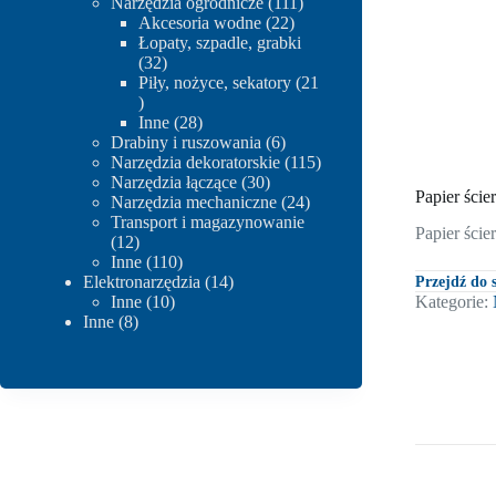
produkty
111
Narzędzia ogrodnicze
111
22
produktów
Akcesoria wodne
22
produkty
Łopaty, szpadle, grabki
32
32
produkty
Piły, nożyce, sekatory
21
21
produktów
28
Inne
28
produktów
6
Drabiny i ruszowania
6
produktów
115
Narzędzia dekoratorskie
115
30
produktów
Narzędzia łączące
30
Papier ście
produktów
24
Narzędzia mechaniczne
24
produkty
Transport i magazynowanie
Papier ście
12
12
produktów
110
Inne
110
produktów
14
Elektronarzędzia
14
Przejdź do
10
produktów
Kategorie:
Inne
10
8
produktów
Inne
8
produktów