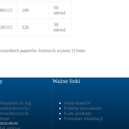
50
80/115
180
mb/rol
50
20/115
220
mb/rol
wszystkich papierów ściernych wynosi 115mm.
y
Ważne linki
Narzędzia do fug
Sklep Instar24
epoksydowych i
Polityka prywatności
monolitycznych
Karta produktu
Instar
Formularz reklamacji
2026-08-04
Jak uniknąć