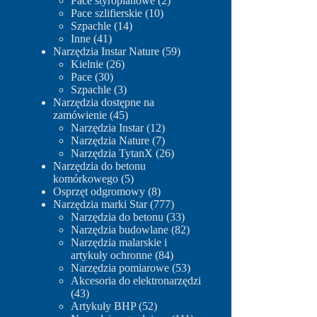
Pace styropianowe
2
10
produkty
Pace szlifierskie
10
14
produktów
Szpachle
14
41
produktów
Inne
41
produktów
59
Narzędzia Instar Nature
59
26
produktów
Kielnie
26
30
produktów
Pace
30
produktów
3
Szpachle
3
produkty
Narzędzia dostępne na
45
zamówienie
45
produktów
12
Narzędzia Instar
12
produktów
7
Narzędzia Nature
7
produktów
26
Narzędzia TytanX
26
produktów
Narzędzia do betonu
5
komórkowego
5
produktów
8
Osprzęt odgromowy
8
produktów
777
Narzędzia marki Star
777
produktów
33
Narzędzia do betonu
33
produkty
82
Narzędzia budowlane
82
produkty
Narzędzia malarskie i
84
artykuły ochronne
84
produkty
53
Narzędzia pomiarowe
53
produkty
Akcesoria do elektronarzędzi
43
43
produkty
52
Artykuły BHP
52