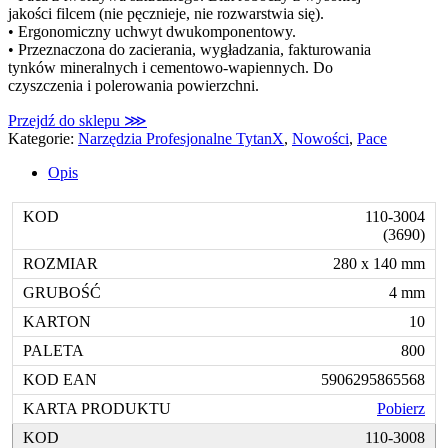
jakości filcem (nie pęcznieje, nie rozwarstwia się).
• Ergonomiczny uchwyt dwukomponentowy.
• Przeznaczona do zacierania, wygładzania, fakturowania
tynków mineralnych i cementowo-wapiennych. Do
czyszczenia i polerowania powierzchni.
Przejdź do sklepu ⋙
Kategorie:
Narzędzia Profesjonalne TytanX
,
Nowości
,
Pace
Opis
110-3004
(3690)
280 x 140 mm
4 mm
10
800
5906295865568
Pobierz
110-3008