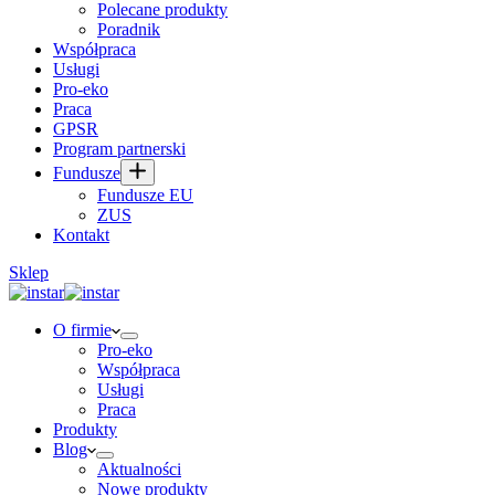
Polecane produkty
Poradnik
Współpraca
Usługi
Pro-eko
Praca
GPSR
Program partnerski
Fundusze
Fundusze EU
ZUS
Kontakt
Sklep
O firmie
Pro-eko
Współpraca
Usługi
Praca
Produkty
Blog
Aktualności
Nowe produkty