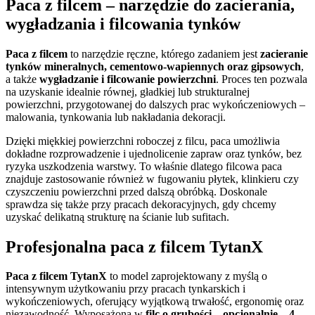
Paca z filcem – narzędzie do zacierania,
wygładzania i filcowania tynków
Paca z filcem
to narzędzie ręczne, którego zadaniem jest
zacieranie
tynków mineralnych, cementowo-wapiennych oraz gipsowych
,
a także
wygładzanie i filcowanie powierzchni
. Proces ten pozwala
na uzyskanie idealnie równej, gładkiej lub strukturalnej
powierzchni, przygotowanej do dalszych prac wykończeniowych –
malowania, tynkowania lub nakładania dekoracji.
Dzięki miękkiej powierzchni roboczej z filcu, paca umożliwia
dokładne rozprowadzenie i ujednolicenie zapraw oraz tynków, bez
ryzyka uszkodzenia warstwy. To właśnie dlatego filcowa paca
znajduje zastosowanie również w fugowaniu płytek, klinkieru czy
czyszczeniu powierzchni przed dalszą obróbką. Doskonale
sprawdza się także przy pracach dekoracyjnych, gdy chcemy
uzyskać delikatną strukturę na ścianie lub sufitach.
Profesjonalna paca z filcem TytanX
Paca z filcem TytanX
to model zaprojektowany z myślą o
intensywnym użytkowaniu przy pracach tynkarskich i
wykończeniowych, oferujący wyjątkową trwałość, ergonomię oraz
niezawodność. Wyposażona w
filc o grubości – opcjonalnie – 4