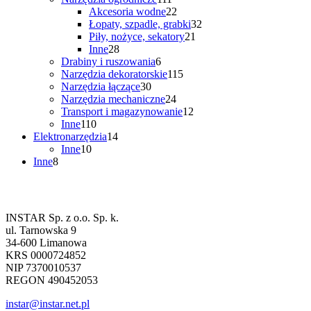
produktów
22
Akcesoria wodne
22
produkty
32
Łopaty, szpadle, grabki
32
21
produkty
Piły, nożyce, sekatory
21
28
produktów
Inne
28
produktów
6
Drabiny i ruszowania
6
produktów
115
Narzędzia dekoratorskie
115
30
produktów
Narzędzia łączące
30
produktów
24
Narzędzia mechaniczne
24
produkty
12
Transport i magazynowanie
12
110
produktów
Inne
110
produktów
14
Elektronarzędzia
14
10
produktów
Inne
10
8
produktów
Inne
8
produktów
Dane firmowe
INSTAR Sp. z o.o. Sp. k.
ul. Tarnowska 9
34-600 Limanowa
KRS 0000724852
NIP 7370010537
REGON 490452053
instar@instar.net.pl