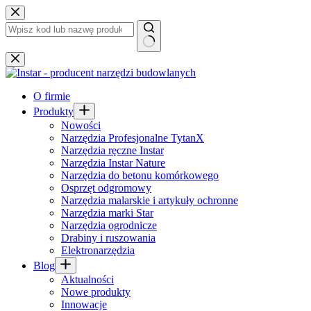
Przejdź
do
treści
Brak
wyników
O firmie
Produkty
Nowości
Narzędzia Profesjonalne TytanX
Narzędzia ręczne Instar
Narzędzia Instar Nature
Narzędzia do betonu komórkowego
Osprzęt odgromowy
Narzędzia malarskie i artykuły ochronne
Narzędzia marki Star
Narzędzia ogrodnicze
Drabiny i ruszowania
Elektronarzędzia
Blog
Aktualności
Nowe produkty
Innowacje