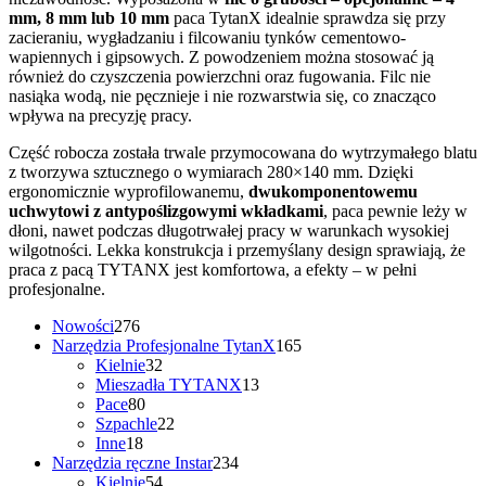
mm, 8 mm lub 10 mm
paca TytanX idealnie sprawdza się przy
zacieraniu, wygładzaniu i filcowaniu tynków cementowo-
wapiennych i gipsowych. Z powodzeniem można stosować ją
również do czyszczenia powierzchni oraz fugowania. Filc nie
nasiąka wodą, nie pęcznieje i nie rozwarstwia się, co znacząco
wpływa na precyzję pracy.
Część robocza została trwale przymocowana do wytrzymałego blatu
z tworzywa sztucznego o wymiarach 280×140 mm. Dzięki
ergonomicznie wyprofilowanemu,
dwukomponentowemu
uchwytowi z antypoślizgowymi wkładkami
, paca pewnie leży w
dłoni, nawet podczas długotrwałej pracy w warunkach wysokiej
wilgotności. Lekka konstrukcja i przemyślany design sprawiają, że
praca z pacą TYTANX jest komfortowa, a efekty – w pełni
profesjonalne.
276
Nowości
276
produktów
165
Narzędzia Profesjonalne TytanX
165
32
produktów
Kielnie
32
produkty
13
Mieszadła TYTANX
13
80
produktów
Pace
80
produktów
22
Szpachle
22
18
produkty
Inne
18
produktów
234
Narzędzia ręczne Instar
234
54
produkty
Kielnie
54