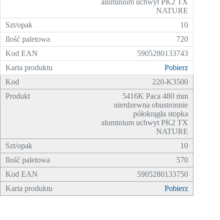
aluminium uchwyt PK2 TX
NATURE
10
720
5905280133743
Pobierz
220-K3500
5416K Paca 480 mm
nierdzewna obustronnie
półokrągła stopka
aluminium uchwyt PK2 TX
NATURE
10
570
5905280133750
Pobierz