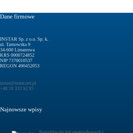
Dane firmowe
INSTAR Sp. z o.o. Sp. k.
ul. Tarnowska 9
34-600 Limanowa
KRS 0000724852
NIP 7370010537
REGON 490452053
instar@instar.net.pl
+48 18 333 92 95
Najnowsze wpisy
Narzędzia do fug epoksydowych i