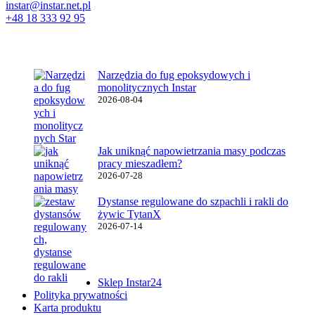
instar@instar.net.pl
+48 18 333 92 95
Najnowsze wpisy
Narzędzia do fug epoksydowych i
monolitycznych Instar
2026-08-04
Jak uniknąć napowietrzania masy podczas
pracy mieszadłem?
2026-07-28
Dystanse regulowane do szpachli i rakli do
żywic TytanX
2026-07-14
Ważne linki
Sklep Instar24
Polityka prywatności
Karta produktu