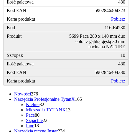
480
5902846404323
Pobierz
116-E4530
5699 Paca 280 x 140 mm duo
color z gąbką gęstą 30 mm
nacinana NATURE
10
480
5902846404330
Pobierz
276
Nowości
276
produktów
165
Narzędzia Profesjonalne TytanX
165
32
produktów
Kielnie
32
produkty
13
Mieszadła TYTANX
13
80
produktów
Pace
80
produktów
22
Szpachle
22
18
produkty
Inne
18
produktów
234
Narzędzia ręczne Instar
234