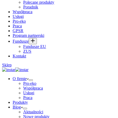
Polecane produkty
Poradnik
Współpraca
Usługi
Pro-eko
Praca
GPSR
Program partnerski
Fundusze
Fundusze EU
ZUS
Kontakt
Sklep
O firmie
Pro-eko
Współpraca
Usługi
Praca
Produkty
Blog
Aktualności
Nowe produkty