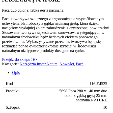
Paca duo color z gąbką gęstą nacinaną.
Paca z tworzywa sztucznego z ergonomicznie wyprofilowanym
uchwytem, blat roboczy z gąbka nacinaną gęstą, która dzięki
nacięciom wydajniej zbiera zabrudzenia z czyszczonej powierzchni.
Stosowane tworzywa są zestawem surowców, występujących w
naturalnym środowisku bądż będących efektem ponownego
przetwarzania. Wykorzystywane przez nas tworzywa będą się
rozkładać ponad dwudziestokrotnie szybciej w środowisku
naturalnym niż typowe produkty dostępne na rynku.
Przejdź do sklepu ⋙
Kategorie:
Narzędzia Instar Nature
,
Nowości
,
Pace
Opis
116-E4525
5698 Paca 280 x 140 mm duo
color z gąbką gęstą 25 mm
nacinana NATURE
10