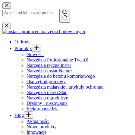
Przejdź
do
treści
Brak
wyników
O firmie
Produkty
Nowości
Narzędzia Profesjonalne TytanX
Narzędzia ręczne Instar
Narzędzia Instar Nature
Narzędzia do betonu komórkowego
Osprzęt odgromowy
Narzędzia malarskie i artykuły ochronne
Narzędzia marki Star
Narzędzia ogrodnicze
Drabiny i ruszowania
Elektronarzędzia
Blog
Aktualności
Nowe produkty
Innowacje