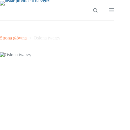
Przejdź
do
treści
Strona główna
Osłona twarzy