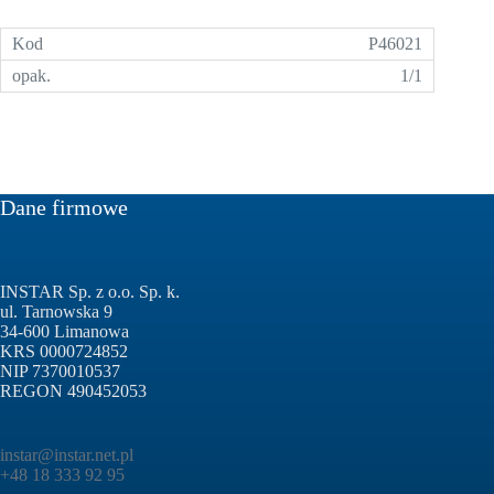
P46021
1/1
Dane firmowe
INSTAR Sp. z o.o. Sp. k.
ul. Tarnowska 9
34-600 Limanowa
KRS 0000724852
NIP 7370010537
REGON 490452053
instar@instar.net.pl
+48 18 333 92 95