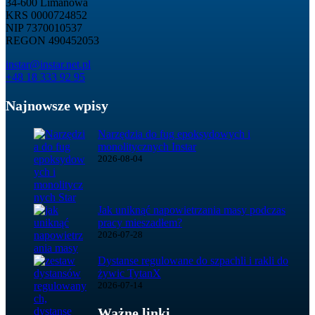
34-600 Limanowa
KRS 0000724852
NIP 7370010537
REGON 490452053
instar@instar.net.pl
+48 18 333 92 95
Najnowsze wpisy
Narzędzia do fug epoksydowych i
monolitycznych Instar
2026-08-04
Jak uniknąć napowietrzania masy podczas
pracy mieszadłem?
2026-07-28
Dystanse regulowane do szpachli i rakli do
żywic TytanX
2026-07-14
Ważne linki