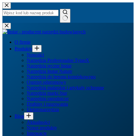
Przejdź
do
treści
Brak
wyników
O firmie
Produkty
Nowości
Narzędzia Profesjonalne TytanX
Narzędzia ręczne Instar
Narzędzia Instar Nature
Narzędzia do betonu komórkowego
Osprzęt odgromowy
Narzędzia malarskie i artykuły ochronne
Narzędzia marki Star
Narzędzia ogrodnicze
Drabiny i ruszowania
Elektronarzędzia
Blog
Aktualności
Nowe produkty
Innowacje