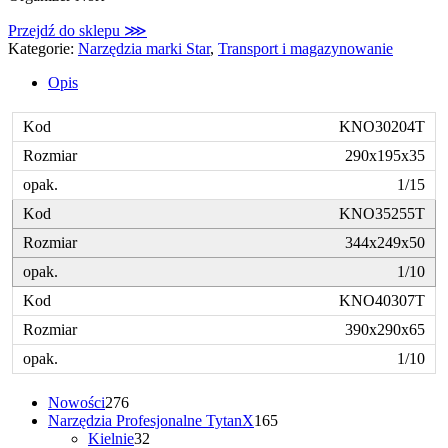
Przejdź do sklepu ⋙
Kategorie:
Narzędzia marki Star
,
Transport i magazynowanie
Opis
KNO30204T
290x195x35
1/15
KNO35255T
344x249x50
1/10
KNO40307T
390x290x65
1/10
276
Nowości
276
produktów
165
Narzędzia Profesjonalne TytanX
165
32
produktów
Kielnie
32