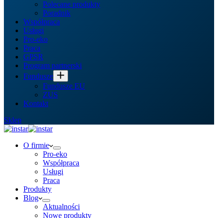
Polecane produkty
Poradnik
Współpraca
Usługi
Pro-eko
Praca
GPSR
Program partnerski
Fundusze
Fundusze EU
ZUS
Kontakt
Sklep
O firmie
Pro-eko
Współpraca
Usługi
Praca
Produkty
Blog
Aktualności
Nowe produkty