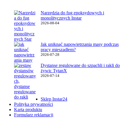
Najnowsze wpisy
Narzędzia do fug epoksydowych i
monolitycznych Instar
2026-08-04
Jak uniknąć napowietrzania masy podczas
pracy mieszadłem?
2026-07-28
Dystanse regulowane do szpachli i rakli do
żywic TytanX
2026-07-14
Ważne linki
Sklep Instar24
Polityka prywatności
Karta produktu
Formularz reklamacji
Instar Newsletter