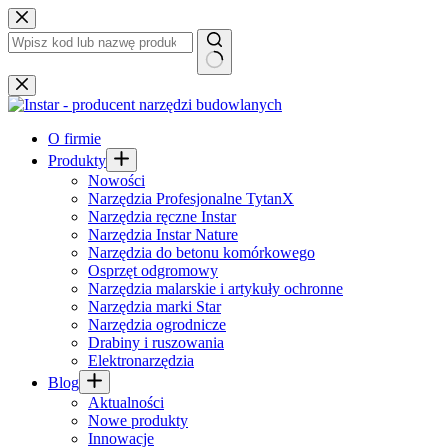
Przejdź
do
treści
Brak
wyników
O firmie
Produkty
Nowości
Narzędzia Profesjonalne TytanX
Narzędzia ręczne Instar
Narzędzia Instar Nature
Narzędzia do betonu komórkowego
Osprzęt odgromowy
Narzędzia malarskie i artykuły ochronne
Narzędzia marki Star
Narzędzia ogrodnicze
Drabiny i ruszowania
Elektronarzędzia
Blog
Aktualności
Nowe produkty
Innowacje