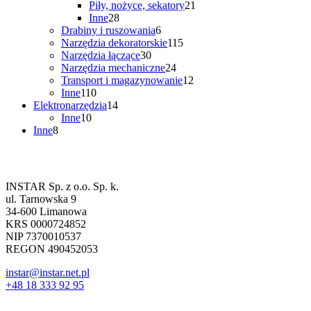
21
produkty
Piły, nożyce, sekatory
21
28
produktów
Inne
28
produktów
6
Drabiny i ruszowania
6
produktów
115
Narzędzia dekoratorskie
115
30
produktów
Narzędzia łączące
30
produktów
24
Narzędzia mechaniczne
24
produkty
12
Transport i magazynowanie
12
110
produktów
Inne
110
produktów
14
Elektronarzędzia
14
10
produktów
Inne
10
8
produktów
Inne
8
produktów
Dane firmowe
INSTAR Sp. z o.o. Sp. k.
ul. Tarnowska 9
34-600 Limanowa
KRS 0000724852
NIP 7370010537
REGON 490452053
instar@instar.net.pl
+48 18 333 92 95