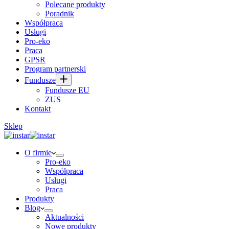
Polecane produkty
Poradnik
Współpraca
Usługi
Pro-eko
Praca
GPSR
Program partnerski
Fundusze
Fundusze EU
ZUS
Kontakt
Sklep
O firmie
Pro-eko
Współpraca
Usługi
Praca
Produkty
Blog
Aktualności
Nowe produkty