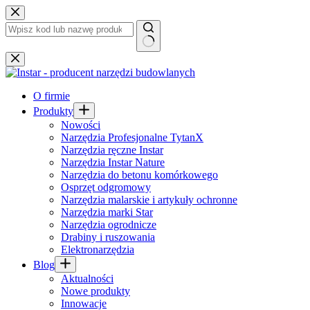
Przejdź
do
treści
Brak
wyników
O firmie
Produkty
Nowości
Narzędzia Profesjonalne TytanX
Narzędzia ręczne Instar
Narzędzia Instar Nature
Narzędzia do betonu komórkowego
Osprzęt odgromowy
Narzędzia malarskie i artykuły ochronne
Narzędzia marki Star
Narzędzia ogrodnicze
Drabiny i ruszowania
Elektronarzędzia
Blog
Aktualności
Nowe produkty
Innowacje