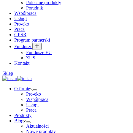
Polecane produkty
Poradnik
Współpraca
Usługi
Pro-eko
Praca
GPSR
Program partnerski
Fundusze
Fundusze EU
ZUS
Kontakt
Sklep
O firmie
Pro-eko
Współpraca
Usługi
Praca
Produkty
Blog
Aktualności
Nowe produkty