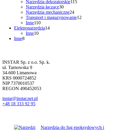
produktów
115
Narzędzia dekoratorskie
115
30
produktów
Narzędzia łączące
30
produktów
24
Narzędzia mechaniczne
24
produkty
12
Transport i magazynowanie
12
110
produktów
Inne
110
produktów
14
Elektronarzędzia
14
10
produktów
Inne
10
8
produktów
Inne
8
produktów
Dane firmowe
INSTAR Sp. z o.o. Sp. k.
ul. Tarnowska 9
34-600 Limanowa
KRS 0000724852
NIP 7370010537
REGON 490452053
instar@instar.net.pl
+48 18 333 92 95
Najnowsze wpisy
Narzędzia do fug epoksydowych i