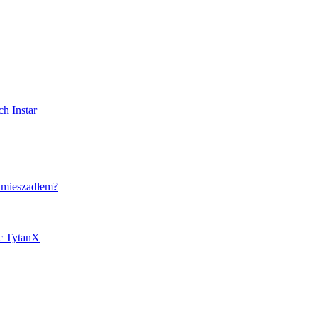
h Instar
 mieszadłem?
ic TytanX