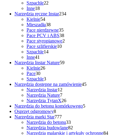
produktów
22
Szpachle
22
18
produkty
Inne
18
produktów
234
Narzędzia ręczne Instar
234
54
produkty
Kielnie
54
produkty
38
Mieszadła
38
produktów
35
Pace nierdzewne
35
produktów
38
Pace PCV i ABS
38
produktów
2
Pace styropianowe
2
10
produkty
Pace szlifierskie
10
14
produktów
Szpachle
14
41
produktów
Inne
41
produktów
59
Narzędzia Instar Nature
59
26
produktów
Kielnie
26
30
produktów
Pace
30
produktów
3
Szpachle
3
produkty
45
Narzędzia dostępne na zamówienie
45
12
produktów
Narzędzia Instar
12
produktów
7
Narzędzia Nature
7
produktów
26
Narzędzia TytanX
26
produktów
5
Narzędzia do betonu komórkowego
5
8
produktów
Osprzęt odgromowy
8
produktów
777
Narzędzia marki Star
777
produktów
33
Narzędzia do betonu
33
produkty
82
Narzędzia budowlane
82
produkty
84
Narzędzia malarskie i artykuły ochronne
84