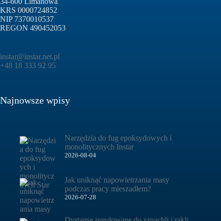
34-600 Limanowa
KRS 0000724852
NIP 7370010537
REGON 490452053
instar@instar.net.pl
+48 18 333 92 95
Najnowsze wpisy
Narzędzia do fug epoksydowych i
monolitycznych Instar
2026-08-04
Jak uniknąć napowietrzania masy
podczas pracy mieszadłem?
2026-07-28
Dystanse regulowane do szpachli i rakli