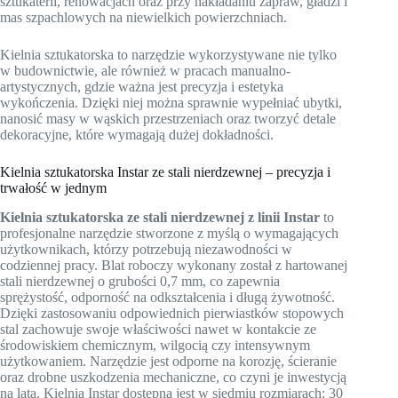
sztukaterii, renowacjach oraz przy nakładaniu zapraw, gładzi i
mas szpachlowych na niewielkich powierzchniach.
Kielnia sztukatorska to narzędzie wykorzystywane nie tylko
w budownictwie, ale również w pracach manualno-
artystycznych, gdzie ważna jest precyzja i estetyka
wykończenia. Dzięki niej można sprawnie wypełniać ubytki,
nanosić masy w wąskich przestrzeniach oraz tworzyć detale
dekoracyjne, które wymagają dużej dokładności.
Kielnia sztukatorska Instar ze stali nierdzewnej – precyzja i
trwałość w jednym
Kielnia sztukatorska ze stali nierdzewnej z linii Instar
to
profesjonalne narzędzie stworzone z myślą o wymagających
użytkownikach, którzy potrzebują niezawodności w
codziennej pracy. Blat roboczy wykonany został z hartowanej
stali nierdzewnej o grubości 0,7 mm, co zapewnia
sprężystość, odporność na odkształcenia i długą żywotność.
Dzięki zastosowaniu odpowiednich pierwiastków stopowych
stal zachowuje swoje właściwości nawet w kontakcie ze
środowiskiem chemicznym, wilgocią czy intensywnym
użytkowaniem. Narzędzie jest odporne na korozję, ścieranie
oraz drobne uszkodzenia mechaniczne, co czyni je inwestycją
na lata. Kielnia Instar dostępna jest w siedmiu rozmiarach: 30