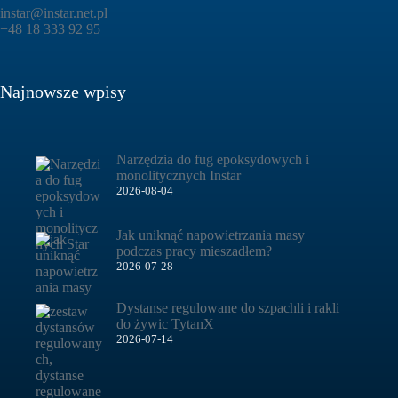
instar@instar.net.pl
+48 18 333 92 95
Najnowsze wpisy
Narzędzia do fug epoksydowych i
monolitycznych Instar
2026-08-04
Jak uniknąć napowietrzania masy
podczas pracy mieszadłem?
2026-07-28
Dystanse regulowane do szpachli i rakli
do żywic TytanX
2026-07-14