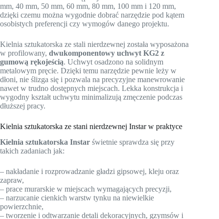
mm, 40 mm, 50 mm, 60 mm, 80 mm, 100 mm i 120 mm,
dzięki czemu można wygodnie dobrać narzędzie pod kątem
osobistych preferencji czy wymogów danego projektu.
Kielnia sztukatorska ze stali nierdzewnej została wyposażona
w profilowany,
dwukomponentowy uchwyt KG2 z
gumową rękojeścią
. Uchwyt osadzono na solidnym
metalowym pręcie. Dzięki temu narzędzie pewnie leży w
dłoni, nie ślizga się i pozwala na precyzyjne manewrowanie
nawet w trudno dostępnych miejscach. Lekka konstrukcja i
wygodny kształt uchwytu minimalizują zmęczenie podczas
dłuższej pracy.
Kielnia sztukatorska ze stani nierdzewnej Instar w praktyce
Kielnia sztukatorska Instar
świetnie sprawdza się przy
takich zadaniach jak:
– nakładanie i rozprowadzanie gładzi gipsowej, kleju oraz
zapraw,
– prace murarskie w miejscach wymagających precyzji,
– narzucanie cienkich warstw tynku na niewielkie
powierzchnie,
– tworzenie i odtwarzanie detali dekoracyjnych, gzymsów i