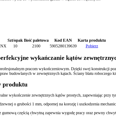
Szt/opak
Ilość paletowa
Kod EAN
Karta produktu
TANX
10
2100
5905280139639
Pobierz
perfekcyjne wykańczanie kątów zewnętrzny
profesjonalnym pracom wykończeniowym. Dzięki swej konstrukcji poz
 zapraw budowlanych w zewnętrznych kątach. Ściany blatu roboczego kie
y produktu
alne wykończenie zewnętrznych kątów prostych, zapewniając przy tym
dzewnej o grubości 1 mm, odpornej na korozję i uszkodzenia mechan
umową częścią chwytną zapewnia wygodę pracy oraz pewny chwyt be