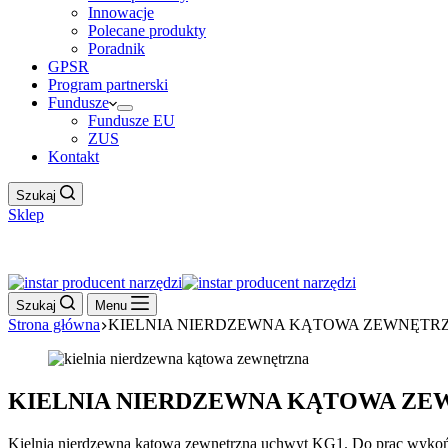
Innowacje
Polecane produkty
Poradnik
GPSR
Program partnerski
Fundusze
Fundusze EU
ZUS
Kontakt
Szukaj
Sklep
Work Hour
Szukaj
Menu
Strona główna
KIELNIA NIERDZEWNA KĄTOWA ZEWNĘTR
KIELNIA NIERDZEWNA KĄTOWA ZE
Kielnia nierdzewna kątowa zewnętrzna uchwyt KG1.
Do prac wykoń