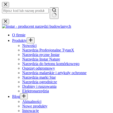
Przejdź
do
treści
Brak
wyników
O firmie
Produkty
Nowości
Narzędzia Profesjonalne TytanX
Narzędzia ręczne Instar
Narzędzia Instar Nature
Narzędzia do betonu komórkowego
Osprzęt odgromowy
Narzędzia malarskie i artykuły ochronne
Narzędzia marki Star
Narzędzia ogrodnicze
Drabiny i ruszowania
Elektronarzędzia
Blog
Aktualności
Nowe produkty
Innowacje