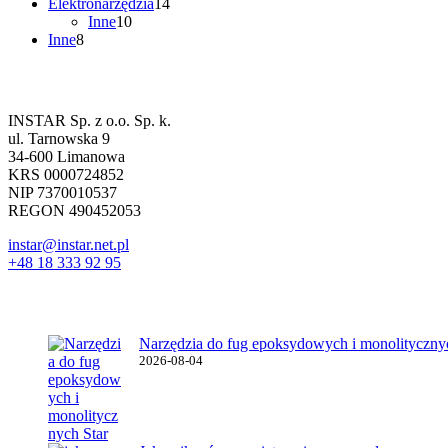
produktów
14
Elektronarzędzia
14
10
produktów
Inne
10
8
produktów
Inne
8
produktów
Dane firmowe
INSTAR Sp. z o.o. Sp. k.
ul. Tarnowska 9
34-600 Limanowa
KRS 0000724852
NIP 7370010537
REGON 490452053
instar@instar.net.pl
+48 18 333 92 95
Najnowsze wpisy
Narzędzia do fug epoksydowych i monolitycznyc
2026-08-04