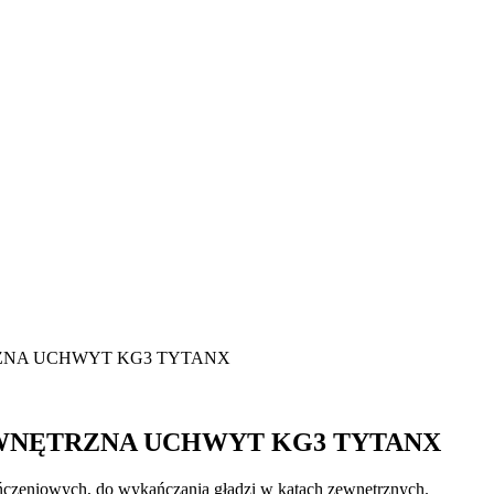
ZNA UCHWYT KG3 TYTANX
WNĘTRZNA UCHWYT KG3 TYTANX
czeniowych, do wykańczania gładzi w kątach zewnętrznych.