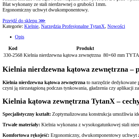
Blat wykonany ze stali nierdzewnej o grubości 1mm.
Ergonomiczny uchwyt dwukomponentowy.
Przejdź do sklepu ⋙
Kategorie:
Kielnie
,
Narzędzia Profesjonalne TytanX
,
Nowości
Opis
Kod
Produkt
330-2568
Kielnia nierdzewna kątowa zewnętrzna 80×60 mm TY
Kielnia nierdzewna kątowa zewnętrzna – 
Kielnia nierdzewna kątowa zewnętrzna
to narzędzie dedykowane 
czyni ją niezastąpioną podczas tynkowania, gładzenia czy aplikacji
Kielnia kątowa zewnętrzna TytanX – cech
Specjalistyczny kształt:
Zoptymalizowana konstrukcja umożliwia ide
Trwałe materiały:
Kielnia wykonana z wysokogatunkowej stali nier
Komfortowa rękojeść:
Ergonomiczny, dwukomponentowy uchwyt z g