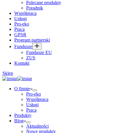
Polecane produkty
Poradnik
Współpraca
Usługi
Pro-eko
Praca
GPSR
Program partnerski
Fundusze
Fundusze EU
ZUS
Kontakt
Sklep
O firmie
Pro-eko
Współpraca
Usługi
Praca
Produkty
Blog
Aktualności
Nowe produkty