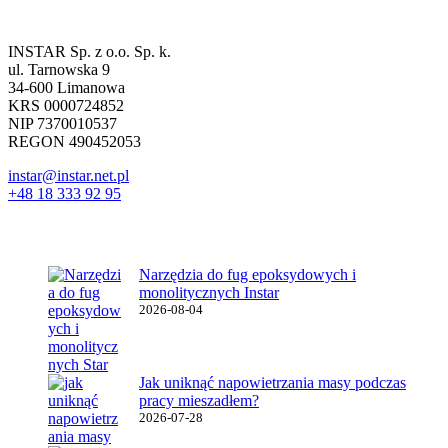
Dane firmowe
INSTAR Sp. z o.o. Sp. k.
ul. Tarnowska 9
34-600 Limanowa
KRS 0000724852
NIP 7370010537
REGON 490452053
instar@instar.net.pl
+48 18 333 92 95
Najnowsze wpisy
Narzędzia do fug epoksydowych i
monolitycznych Instar
2026-08-04
Jak uniknąć napowietrzania masy podczas
pracy mieszadłem?
2026-07-28