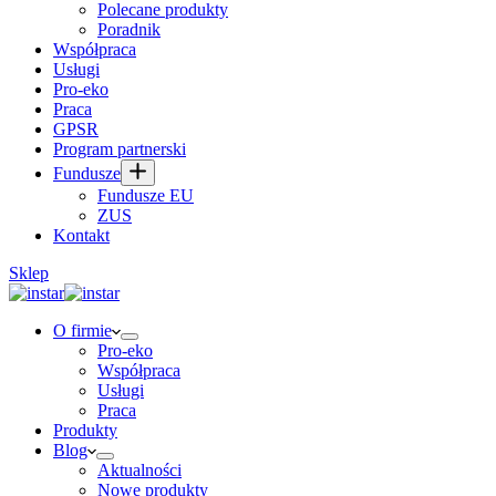
Polecane produkty
Poradnik
Współpraca
Usługi
Pro-eko
Praca
GPSR
Program partnerski
Fundusze
Fundusze EU
ZUS
Kontakt
Sklep
O firmie
Pro-eko
Współpraca
Usługi
Praca
Produkty
Blog
Aktualności
Nowe produkty