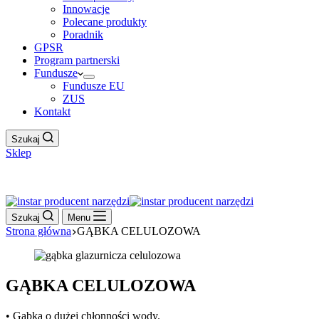
Innowacje
Polecane produkty
Poradnik
GPSR
Program partnerski
Fundusze
Fundusze EU
ZUS
Kontakt
Szukaj
Sklep
Work Hour
Szukaj
Menu
Strona główna
GĄBKA CELULOZOWA
GĄBKA CELULOZOWA
• Gąbka o dużej chłonności wody.