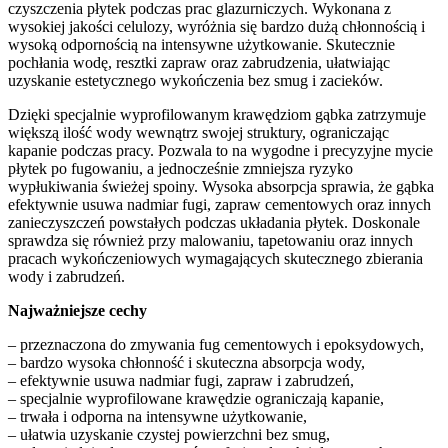
czyszczenia płytek podczas prac glazurniczych. Wykonana z
wysokiej jakości celulozy, wyróżnia się bardzo dużą chłonnością i
wysoką odpornością na intensywne użytkowanie. Skutecznie
pochłania wodę, resztki zapraw oraz zabrudzenia, ułatwiając
uzyskanie estetycznego wykończenia bez smug i zacieków.
Dzięki specjalnie wyprofilowanym krawędziom gąbka zatrzymuje
większą ilość wody wewnątrz swojej struktury, ograniczając
kapanie podczas pracy. Pozwala to na wygodne i precyzyjne mycie
płytek po fugowaniu, a jednocześnie zmniejsza ryzyko
wypłukiwania świeżej spoiny. Wysoka absorpcja sprawia, że gąbka
efektywnie usuwa nadmiar fugi, zapraw cementowych oraz innych
zanieczyszczeń powstałych podczas układania płytek. Doskonale
sprawdza się również przy malowaniu, tapetowaniu oraz innych
pracach wykończeniowych wymagających skutecznego zbierania
wody i zabrudzeń.
Najważniejsze cechy
– przeznaczona do zmywania fug cementowych i epoksydowych,
– bardzo wysoka chłonność i skuteczna absorpcja wody,
– efektywnie usuwa nadmiar fugi, zapraw i zabrudzeń,
– specjalnie wyprofilowane krawędzie ograniczają kapanie,
– trwała i odporna na intensywne użytkowanie,
– ułatwia uzyskanie czystej powierzchni bez smug,