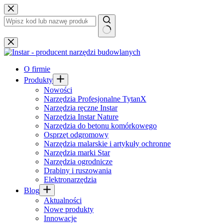
Przejdź
do
treści
Brak
wyników
O firmie
Produkty
Nowości
Narzędzia Profesjonalne TytanX
Narzędzia ręczne Instar
Narzędzia Instar Nature
Narzędzia do betonu komórkowego
Osprzęt odgromowy
Narzędzia malarskie i artykuły ochronne
Narzędzia marki Star
Narzędzia ogrodnicze
Drabiny i ruszowania
Elektronarzędzia
Blog
Aktualności
Nowe produkty
Innowacje