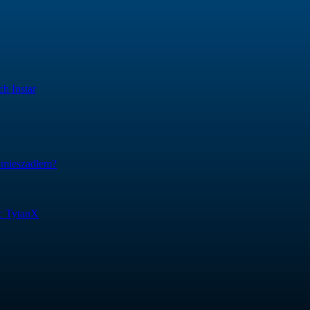
h Instar
 mieszadłem?
ic TytanX