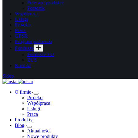
Polecane produkty
Poradnik
Współpraca
Usługi
Pro-eko
Praca
GPSR
Program partnerski
Fundusze
Fundusze EU
ZUS
Kontakt
Sklep
O firmie
Pro-eko
Współpraca
Usługi
Praca
Produkty
Blog
Aktualności
Nowe produkty