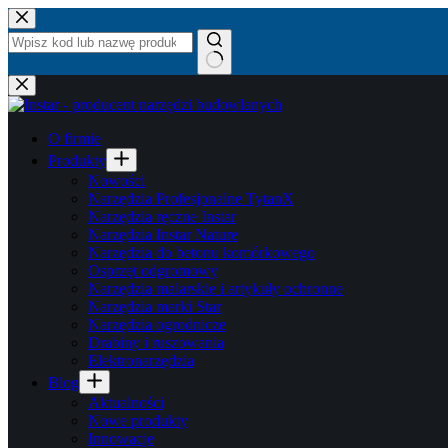
Przejdź
do
treści
Brak
wyników
O firmie
Produkty
Nowości
Narzędzia Profesjonalne TytanX
Narzędzia ręczne Instar
Narzędzia Instar Nature
Narzędzia do betonu komórkowego
Osprzęt odgromowy
Narzędzia malarskie i artykuły ochronne
Narzędzia marki Star
Narzędzia ogrodnicze
Drabiny i ruszowania
Elektronarzędzia
Blog
Aktualności
Nowe produkty
Innowacje