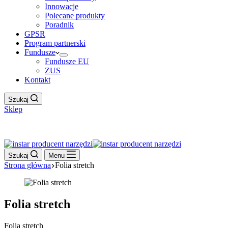
Innowacje
Polecane produkty
Poradnik
GPSR
Program partnerski
Fundusze
Fundusze EU
ZUS
Kontakt
Szukaj
Sklep
Work Hour
Szukaj
Menu
Strona główna
Folia stretch
Folia stretch
Folia stretch