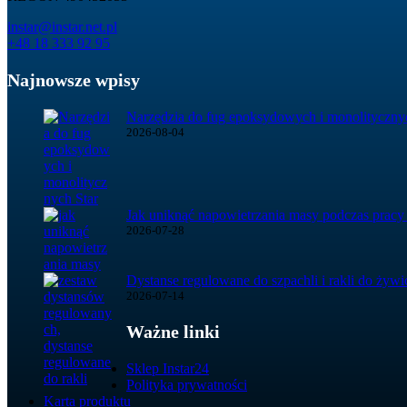
instar@instar.net.pl
+48 18 333 92 95
Najnowsze wpisy
Narzędzia do fug epoksydowych i monolitycznyc
2026-08-04
Jak uniknąć napowietrzania masy podczas pracy
2026-07-28
Dystanse regulowane do szpachli i rakli do żyw
2026-07-14
Ważne linki
Sklep Instar24
Polityka prywatności
Karta produktu