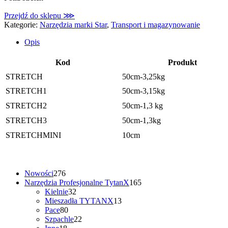
Przejdź do sklepu ⋙
Kategorie:
Narzędzia marki Star
,
Transport i magazynowanie
Opis
Kod
Produkt
STRETCH
50cm-3,25kg
STRETCH1
50cm-3,15kg
STRETCH2
50cm-1,3 kg
STRETCH3
50cm-1,3kg
STRETCHMINI
10cm
276
Nowości
276
produktów
165
Narzędzia Profesjonalne TytanX
165
32
produktów
Kielnie
32
produkty
13
Mieszadła TYTANX
13
80
produktów
Pace
80
produktów
22
Szpachle
22
18
produkty