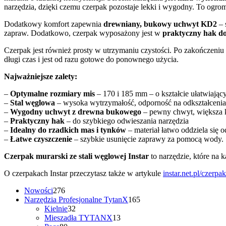
narzędzia, dzięki czemu czerpak pozostaje lekki i wygodny. To ogro
Dodatkowy komfort zapewnia
drewniany, bukowy uchwyt KD2
– 
zapraw. Dodatkowo, czerpak wyposażony jest w
praktyczny hak do
Czerpak jest również prosty w utrzymaniu czystości. Po zakończeniu
długi czas i jest od razu gotowe do ponownego użycia.
Najważniejsze zalety:
–
Optymalne rozmiary mis
– 170 i 185 mm – o kształcie ułatwiając
–
Stal węglowa
– wysoka wytrzymałość, odporność na odkształcenia
–
Wygodny uchwyt z drewna bukowego
– pewny chwyt, większa ko
–
Praktyczny hak
– do szybkiego odwieszania narzędzia
–
Idealny do rzadkich mas i tynków
– materiał łatwo oddziela się 
–
Łatwe czyszczenie
– szybkie usunięcie zaprawy za pomocą wody.
Czerpak murarski ze stali węglowej Instar
to narzędzie, które na
O czerpakach Instar przeczytasz także w artykule
instar.net.pl/czerp
276
Nowości
276
produktów
165
Narzędzia Profesjonalne TytanX
165
32
produktów
Kielnie
32
produkty
13
Mieszadła TYTANX
13