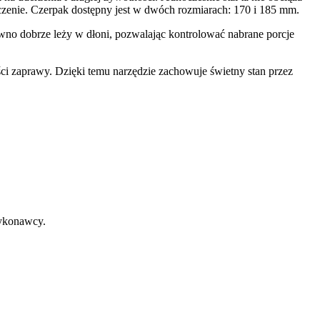
aczenie. Czerpak dostępny jest w dwóch rozmiarach: 170 i 185 mm.
wno dobrze leży w dłoni, pozwalając kontrolować nabrane porcje
ci zaprawy. Dzięki temu narzędzie zachowuje świetny stan przez
wykonawcy.