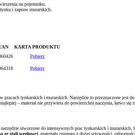
ieszenia na pojemniku.
tynku i zapraw murarskich.
EAN
KARTA PRODUKTU
860426
Pobierz
864318
Pobierz
pracach tynkarskich i murarskich. Narzędzie to przeznaczone jest do 
najlepiej – materiał nie przywiera do powierzchni naczynia, łatwo się
 narzędzie stworzone do intensywnych prac tynkarskich i murarskich. I
 ze stali węglowej
, materiału znanego z dużej sztywności, odporności 