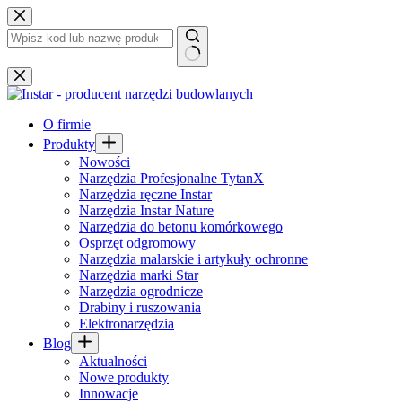
Przejdź
do
treści
Brak
wyników
O firmie
Produkty
Nowości
Narzędzia Profesjonalne TytanX
Narzędzia ręczne Instar
Narzędzia Instar Nature
Narzędzia do betonu komórkowego
Osprzęt odgromowy
Narzędzia malarskie i artykuły ochronne
Narzędzia marki Star
Narzędzia ogrodnicze
Drabiny i ruszowania
Elektronarzędzia
Blog
Aktualności
Nowe produkty
Innowacje