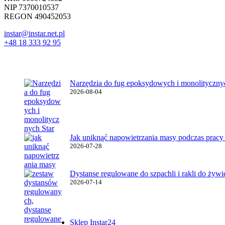
NIP 7370010537
REGON 490452053
instar@instar.net.pl
+48 18 333 92 95
Najnowsze wpisy
Narzędzia do fug epoksydowych i monolitycznyc
2026-08-04
Jak uniknąć napowietrzania masy podczas pracy
2026-07-28
Dystanse regulowane do szpachli i rakli do żyw
2026-07-14
Ważne linki
Sklep Instar24