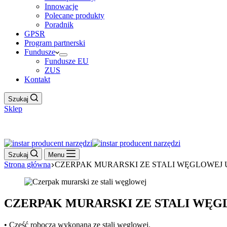
Innowacje
Polecane produkty
Poradnik
GPSR
Program partnerski
Fundusze
Fundusze EU
ZUS
Kontakt
Szukaj
Sklep
Work Hour
Szukaj
Menu
Strona główna
CZERPAK MURARSKI ZE STALI WĘGLOWEJ
CZERPAK MURARSKI ZE STALI WĘ
• Część robocza wykonana ze stali węglowej.