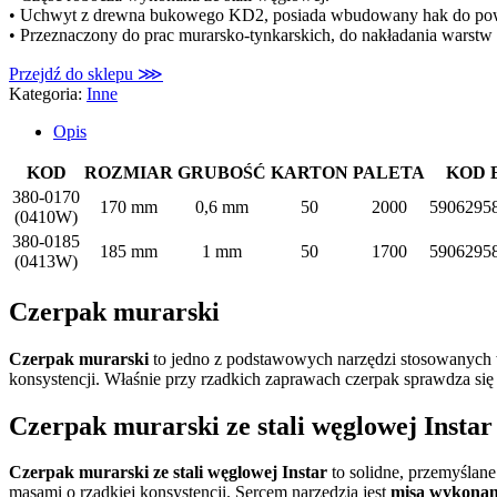
• Uchwyt z drewna bukowego KD2, posiada wbudowany hak do pow
• Przeznaczony do prac murarsko-tynkarskich, do nakładania warstw 
Przejdź do sklepu ⋙
Kategoria:
Inne
Opis
KOD
ROZMIAR
GRUBOŚĆ
KARTON
PALETA
KOD 
380-0170
170 mm
0,6 mm
50
2000
5906295
(0410W)
380-0185
185 mm
1 mm
50
1700
5906295
(0413W)
Czerpak murarski
Czerpak murarski
to jedno z podstawowych narzędzi stosowanych w 
konsystencji. Właśnie przy rzadkich zaprawach czerpak sprawdza się 
Czerpak murarski ze stali węglowej Instar
Czerpak murarski ze stali węglowej Instar
to solidne, przemyślane
masami o rzadkiej konsystencji. Sercem narzędzia jest
misa wykonana