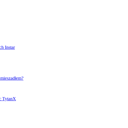
h Instar
 mieszadłem?
ic TytanX