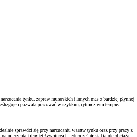
narzucania tynku, zapraw murarskich i innych mas o bardziej płynnej
 ześlizguje i pozwala pracować w szybkim, rytmicznym tempie.
dealnie sprawdzi się przy narzucaniu warstw tynku oraz przy pracy z
na uderzenia i długiej żywotności. Jednocześnie stal ta nie obciąża