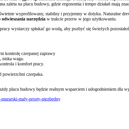
mna zaleta na placu budowy, gdzie ergonomia i tempo działań mają zn
świetnie wyprofilowany, stabilny i przyjemny w dotyku. Naturalne dre
 odwieszania narzędzia
w trakcie przerw w jego użytkowaniu.
 pracy wystarczy spłukać go wodą, aby pozbyć się świeżych pozostałoś
ym kontrolę czerpanej zaprawy
, niska waga.
ntrola i komfort pracy.
od powierzchni czerpaka.
 każdy placu budowy będzie realnym wsparciem i udogodnieniem dla 
ak-murarski-maly-prosty-niezbedny