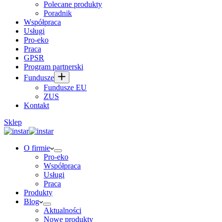
Polecane produkty
Poradnik
Współpraca
Usługi
Pro-eko
Praca
GPSR
Program partnerski
Fundusze
Fundusze EU
ZUS
Kontakt
Sklep
O firmie
Pro-eko
Współpraca
Usługi
Praca
Produkty
Blog
Aktualności
Nowe produkty