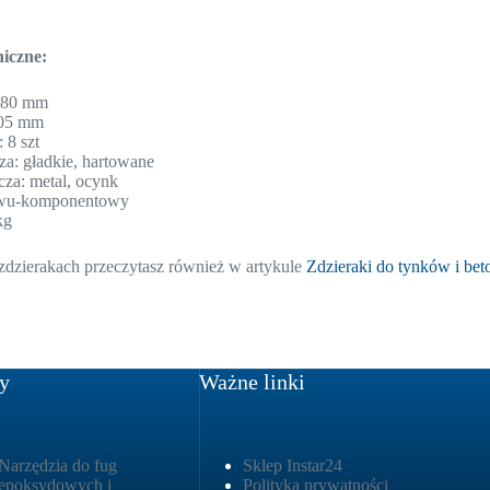
iczne:
: 80 mm
405 mm
: 8 szt
za: gładkie, hartowane
cza: metal, ocynk
wu-komponentowy
kg
zdzierakach przeczytasz również w artykule
Zdzieraki do tynków i b
y
Ważne linki
Narzędzia do fug
Sklep Instar24
epoksydowych i
Polityka prywatności