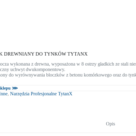
K DREWNIANY DO TYNKÓW TYTANX
bocza wykonana z drewna, wyposażona w 8 ostrzy gładkich ze stali nie
iczny uchwyt dwukomponentowy.
zony do wyrównywania bloczków z betonu komórkowego oraz do tyn
 sklepu ⋙
Inne
,
Narzędzia Profesjonalne TytanX
Opis