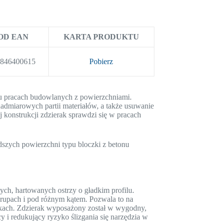
OD EAN
KARTA PRODUKTU
2846400615
Pobierz
elu pracach budowlanych z powierzchniami.
dmiarowych partii materiałów, a także usuwanie
j konstrukcji zdzierak sprawdzi się w pracach
szych powierzchni typu bloczki z betonu
ych, hartowanych ostrzy o gładkim profilu.
grupach i pod różnym kątem. Pozwala to na
kach. Zdzierak wyposażony został w wygodny,
 redukujący ryzyko ślizgania się narzędzia w