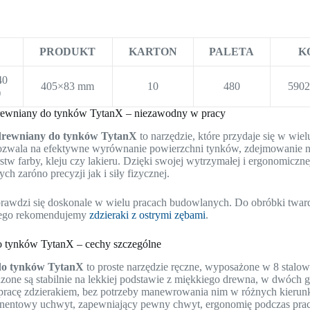
PRODUKT
KARTON
PALETA
K
40
405×83 mm
10
480
590
)
rewniany do tynków TytanX – niezawodny w pracy
drewniany do tynków TytanX
to narzędzie, które przydaje się w wi
ozwala na efektywne wyrównanie powierzchni tynków, zdejmowanie na
stw farby, kleju czy lakieru. Dzięki swojej wytrzymałej i ergonomiczne
h zaróno precyzji jak i siły fizycznej.
prawdzi się doskonale w wielu pracach budowlanych. Do obróbki tward
go rekomendujemy
zdzieraki z ostrymi zębami
.
o tynków TytanX – cechy szczególne
do tynków TytanX
to proste narzędzie ręczne, wyposażone w 8 stalow
dzone są stabilnie na lekkiej podstawie z miękkiego drewna, w dwóch 
pracę zdzierakiem, bez potrzeby manewrowania nim w różnych kierun
ntowy uchwyt, zapewniający pewny chwyt, ergonomię podczas pracy i