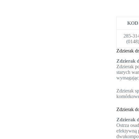
KOD
285-31
(0148
Zdzierak d
Zdzierak 
Zdzierak p
starych war
wymagającyc
Zdzierak s
komórkowe
Zdzierak d
Zdzierak 
Ostrza osa
efektywną 
dwukompone