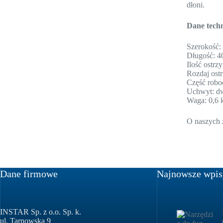
dłoni.
Dane techn
Szerokość
Długość: 
Ilość ostrzy
Rozdaj ostr
Część robo
Uchwyt: d
Waga: 0,6 
O naszych 
Dane firmowe
Najnowsze wpis
INSTAR Sp. z o.o. Sp. k.
ul. Tarnowska 9