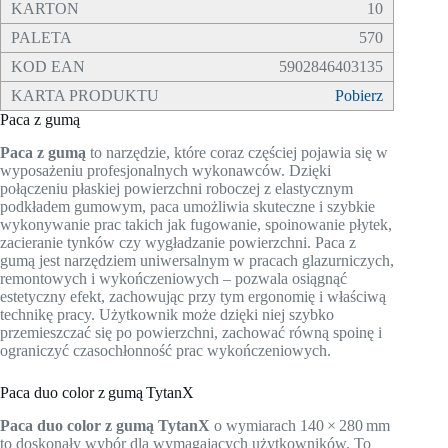
10
570
5902846403135
Pobierz
Paca z gumą
Paca z gumą
to narzędzie, które coraz częściej pojawia się w
wyposażeniu profesjonalnych wykonawców. Dzięki
połączeniu płaskiej powierzchni roboczej z elastycznym
podkładem gumowym, paca umożliwia skuteczne i szybkie
wykonywanie prac takich jak fugowanie, spoinowanie płytek,
zacieranie tynków czy wygładzanie powierzchni. Paca z
gumą jest narzędziem uniwersalnym w pracach glazurniczych,
remontowych i wykończeniowych – pozwala osiągnąć
estetyczny efekt, zachowując przy tym ergonomię i właściwą
technikę pracy. Użytkownik może dzięki niej szybko
przemieszczać się po powierzchni, zachować równą spoinę i
ograniczyć czasochłonność prac wykończeniowych.
Paca duo color z gumą TytanX
Paca duo color z gumą TytanX
o wymiarach 140 × 280 mm
to doskonały wybór dla wymagających użytkowników. To