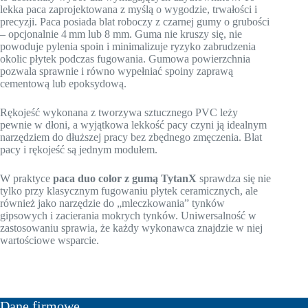
lekka paca zaprojektowana z myślą o wygodzie, trwałości i
precyzji. Paca posiada blat roboczy z czarnej gumy o grubości
– opcjonalnie 4 mm lub 8 mm. Guma nie kruszy się, nie
powoduje pylenia spoin i minimalizuje ryzyko zabrudzenia
okolic płytek podczas fugowania. Gumowa powierzchnia
pozwala sprawnie i równo wypełniać spoiny zaprawą
cementową lub epoksydową.
Rękojeść wykonana z tworzywa sztucznego PVC leży
pewnie w dłoni, a wyjątkowa lekkość pacy czyni ją idealnym
narzędziem do dłuższej pracy bez zbędnego zmęczenia. Blat
pacy i rękojeść są jednym modułem.
W praktyce
paca duo color z gumą TytanX
sprawdza się nie
tylko przy klasycznym fugowaniu płytek ceramicznych, ale
również jako narzędzie do „mleczkowania” tynków
gipsowych i zacierania mokrych tynków. Uniwersalność w
zastosowaniu sprawia, że każdy wykonawca znajdzie w niej
wartościowe wsparcie.
Dane firmowe