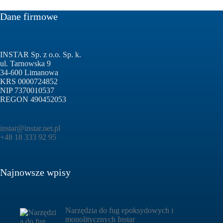
Dane firmowe
INSTAR Sp. z o.o. Sp. k.
ul. Tarnowska 9
34-600 Limanowa
KRS 0000724852
NIP 7370010537
REGON 490452053
instar@instar.net.pl
+48 18 333 92 95
Najnowsze wpisy
Narzędzia do fug epoksydowych i
monolitycznych Instar