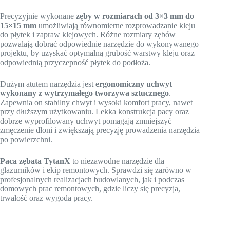
Precyzyjnie wykonane
zęby w rozmiarach od 3×3 mm do
15×15 mm
umożliwiają równomierne rozprowadzanie kleju
do płytek i zapraw klejowych. Różne rozmiary zębów
pozwalają dobrać odpowiednie narzędzie do wykonywanego
projektu, by uzyskać optymalną grubość warstwy kleju oraz
odpowiednią przyczepność płytek do podłoża.
Dużym atutem narzędzia jest
ergonomiczny uchwyt
wykonany z wytrzymałego tworzywa sztucznego
.
Zapewnia on stabilny chwyt i wysoki komfort pracy, nawet
przy dłuższym użytkowaniu. Lekka konstrukcja pacy oraz
dobrze wyprofilowany uchwyt pomagają zmniejszyć
zmęczenie dłoni i zwiększają precyzję prowadzenia narzędzia
po powierzchni.
Paca zębata TytanX
to niezawodne narzędzie dla
glazurników i ekip remontowych. Sprawdzi się zarówno w
profesjonalnych realizacjach budowlanych, jak i podczas
domowych prac remontowych, gdzie liczy się precyzja,
trwałość oraz wygoda pracy.