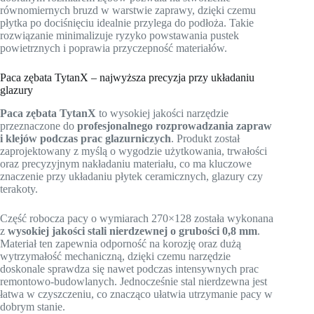
równomiernych bruzd w warstwie zaprawy, dzięki czemu
płytka po dociśnięciu idealnie przylega do podłoża. Takie
rozwiązanie minimalizuje ryzyko powstawania pustek
powietrznych i poprawia przyczepność materiałów.
Paca zębata TytanX – najwyższa precyzja przy układaniu
glazury
Paca zębata TytanX
to wysokiej jakości narzędzie
przeznaczone do
profesjonalnego rozprowadzania zapraw
i klejów podczas prac glazurniczych
. Produkt został
zaprojektowany z myślą o wygodzie użytkowania, trwałości
oraz precyzyjnym nakładaniu materiału, co ma kluczowe
znaczenie przy układaniu płytek ceramicznych, glazury czy
terakoty.
Część robocza pacy o wymiarach 270×128 została wykonana
z
wysokiej jakości stali nierdzewnej o grubości 0,8 mm
.
Materiał ten zapewnia odporność na korozję oraz dużą
wytrzymałość mechaniczną, dzięki czemu narzędzie
doskonale sprawdza się nawet podczas intensywnych prac
remontowo-budowlanych. Jednocześnie stal nierdzewna jest
łatwa w czyszczeniu, co znacząco ułatwia utrzymanie pacy w
dobrym stanie.