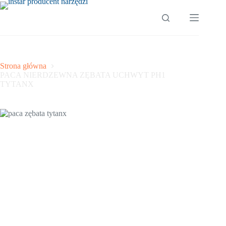
Przejdź
do
treści
Strona główna
PACA NIERDZEWNA ZĘBATA UCHWYT PH1
TYTANX