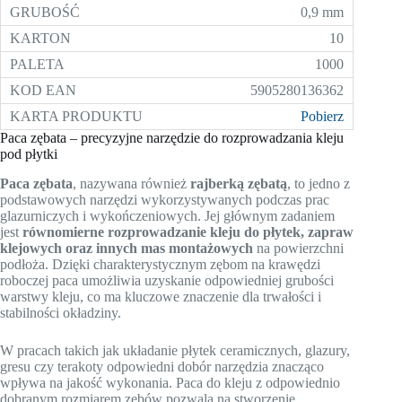
0,9 mm
10
1000
5905280136362
Pobierz
Paca zębata – precyzyjne narzędzie do rozprowadzania kleju
pod płytki
Paca zębata
, nazywana również
rajberką zębatą
, to jedno z
podstawowych narzędzi wykorzystywanych podczas prac
glazurniczych i wykończeniowych. Jej głównym zadaniem
jest
równomierne rozprowadzanie kleju do płytek, zapraw
klejowych oraz innych mas montażowych
na powierzchni
podłoża. Dzięki charakterystycznym zębom na krawędzi
roboczej paca umożliwia uzyskanie odpowiedniej grubości
warstwy kleju, co ma kluczowe znaczenie dla trwałości i
stabilności okładziny.
W pracach takich jak układanie płytek ceramicznych, glazury,
gresu czy terakoty odpowiedni dobór narzędzia znacząco
wpływa na jakość wykonania. Paca do kleju z odpowiednio
dobranym rozmiarem zębów pozwala na stworzenie