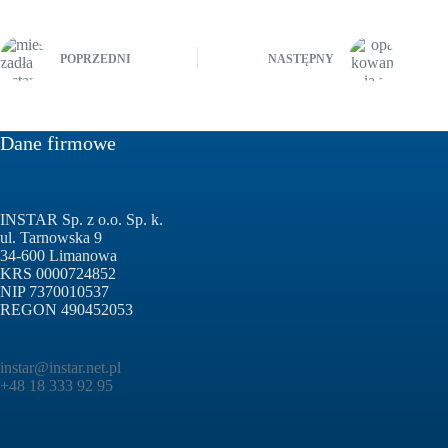
POPRZEDNI
NASTĘPNY
Dane firmowe
INSTAR Sp. z o.o. Sp. k.
ul. Tarnowska 9
34-600 Limanowa
KRS 0000724852
NIP 7370010537
REGON 490452053
instar@instar.net.pl
+48 18 333 92 95