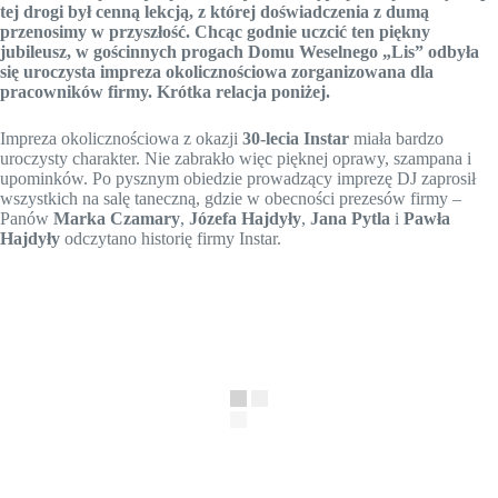
tej drogi był cenną lekcją, z której doświadczenia z dumą
przenosimy w przyszłość. Chcąc godnie uczcić ten piękny
jubileusz, w gościnnych progach Domu Weselnego „Lis” odbyła
się uroczysta impreza okolicznościowa zorganizowana dla
pracowników firmy. Krótka relacja poniżej.
Impreza okolicznościowa z okazji
30-lecia Instar
miała bardzo
uroczysty charakter. Nie zabrakło więc pięknej oprawy, szampana i
upominków. Po pysznym obiedzie prowadzący imprezę DJ zaprosił
wszystkich na salę taneczną, gdzie w obecności prezesów firmy –
Panów
Marka Czamary
,
Józefa Hajdyły
,
Jana Pytla
i
Pawła
Hajdyły
odczytano historię firmy Instar.