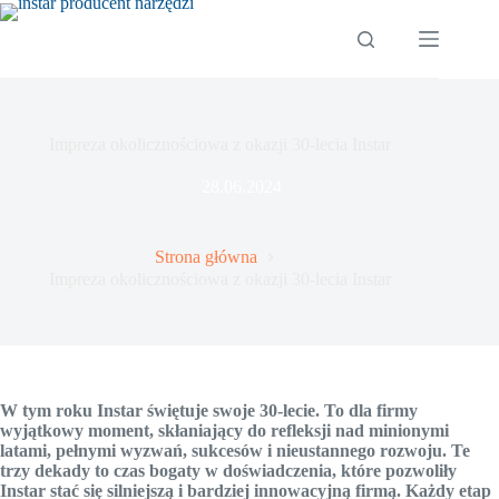
Przejdź
do
treści
Impreza okolicznościowa z okazji 30-lecia Instar
28.06.2024
Strona główna
Impreza okolicznościowa z okazji 30-lecia Instar
W tym roku Instar świętuje swoje 30-lecie. To dla firmy
wyjątkowy moment, skłaniający do refleksji nad minionymi
latami, pełnymi wyzwań, sukcesów i nieustannego rozwoju. Te
trzy dekady to czas bogaty w doświadczenia, które pozwoliły
Instar stać się silniejszą i bardziej innowacyjną firmą. Każdy etap