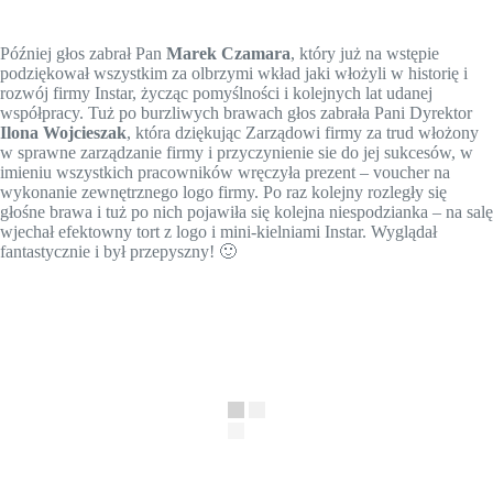
Później głos zabrał Pan
Marek Czamara
, który już na wstępie
podziękował wszystkim za olbrzymi wkład jaki włożyli w historię i
rozwój firmy Instar, życząc pomyślności i kolejnych lat udanej
współpracy. Tuż po burzliwych brawach głos zabrała Pani Dyrektor
Ilona Wojcieszak
, która dziękując Zarządowi firmy za trud włożony
w sprawne zarządzanie firmy i przyczynienie sie do jej sukcesów, w
imieniu wszystkich pracowników wręczyła prezent – voucher na
wykonanie zewnętrznego logo firmy. Po raz kolejny rozległy się
głośne brawa i tuż po nich pojawiła się kolejna niespodzianka – na salę
wjechał efektowny tort z logo i mini-kielniami Instar. Wyglądał
fantastycznie i był przepyszny! 🙂