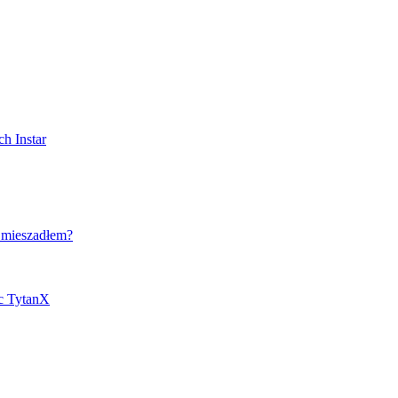
h Instar
 mieszadłem?
ic TytanX