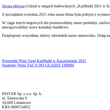
Strona główna
Udział w targach budowlanych „KazBuild 2021 w Ka
Z początkiem września 2021 roku nasza firma była jednym z wysta
W ciągu trzech targowych dni promowaliśmy nasze produkty, zarówno z
nawiązywaliśmy nowe kontakty handlowe.
Dziękujemy wszystkim, którzy odwiedzili nasze stanowisko. Dołącza
Poprzedni
Wpis
Targi KazBuild w Kazachstanie 2021
Następny
Wpis
TACA DO GŁADZI 330MM
Dane firmowe
INSTAR Sp. z o.o. Sp. k.
ul. Tarnowska 9
34-600 Limanowa
KRS 0000724852