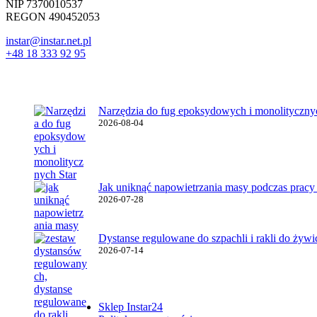
NIP 7370010537
REGON 490452053
instar@instar.net.pl
+48 18 333 92 95
Najnowsze wpisy
Narzędzia do fug epoksydowych i monolitycznyc
2026-08-04
Jak uniknąć napowietrzania masy podczas pracy
2026-07-28
Dystanse regulowane do szpachli i rakli do żyw
2026-07-14
Ważne linki
Sklep Instar24