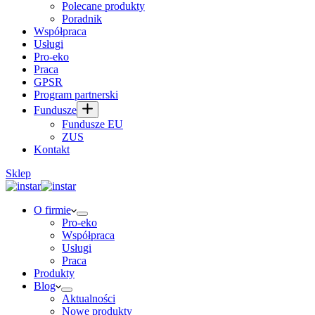
Polecane produkty
Poradnik
Współpraca
Usługi
Pro-eko
Praca
GPSR
Program partnerski
Fundusze
Fundusze EU
ZUS
Kontakt
Sklep
O firmie
Pro-eko
Współpraca
Usługi
Praca
Produkty
Blog
Aktualności
Nowe produkty