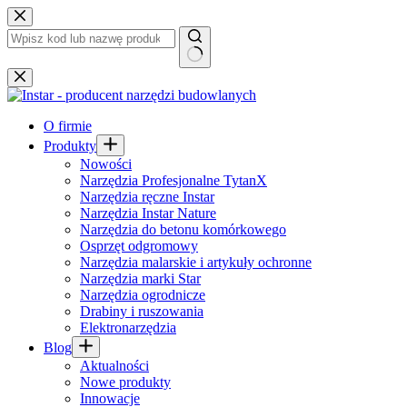
Przejdź
do
treści
Brak
wyników
O firmie
Produkty
Nowości
Narzędzia Profesjonalne TytanX
Narzędzia ręczne Instar
Narzędzia Instar Nature
Narzędzia do betonu komórkowego
Osprzęt odgromowy
Narzędzia malarskie i artykuły ochronne
Narzędzia marki Star
Narzędzia ogrodnicze
Drabiny i ruszowania
Elektronarzędzia
Blog
Aktualności
Nowe produkty
Innowacje