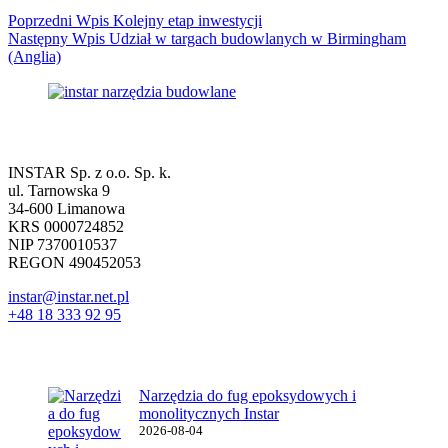
Poprzedni
Wpis
Kolejny etap inwestycji
Następny
Wpis
Udział w targach budowlanych w Birmingham
(Anglia)
Dane firmowe
INSTAR Sp. z o.o. Sp. k.
ul. Tarnowska 9
34-600 Limanowa
KRS 0000724852
NIP 7370010537
REGON 490452053
instar@instar.net.pl
+48 18 333 92 95
Najnowsze wpisy
Narzędzia do fug epoksydowych i
monolitycznych Instar
2026-08-04