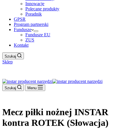
Innowacje
Polecane produkty
Poradnik
GPSR
Program partnerski
Fundusze
Fundusze EU
ZUS
Kontakt
Szukaj
Sklep
Work Hour
Szukaj
Menu
Mecz piłki nożnej INSTAR
kontra ROTEK (Słowacja)