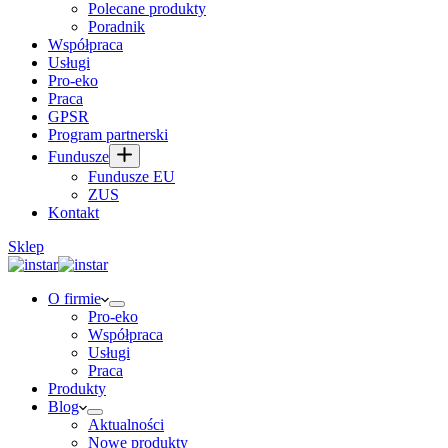
Polecane produkty
Poradnik
Współpraca
Usługi
Pro-eko
Praca
GPSR
Program partnerski
Fundusze
Fundusze EU
ZUS
Kontakt
Sklep
O firmie
Pro-eko
Współpraca
Usługi
Praca
Produkty
Blog
Aktualności
Nowe produkty