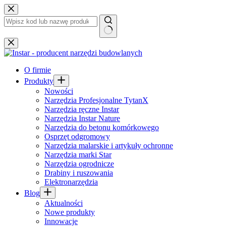
Przejdź
do
treści
Brak
wyników
O firmie
Produkty
Nowości
Narzędzia Profesjonalne TytanX
Narzędzia ręczne Instar
Narzędzia Instar Nature
Narzędzia do betonu komórkowego
Osprzęt odgromowy
Narzędzia malarskie i artykuły ochronne
Narzędzia marki Star
Narzędzia ogrodnicze
Drabiny i ruszowania
Elektronarzędzia
Blog
Aktualności
Nowe produkty
Innowacje