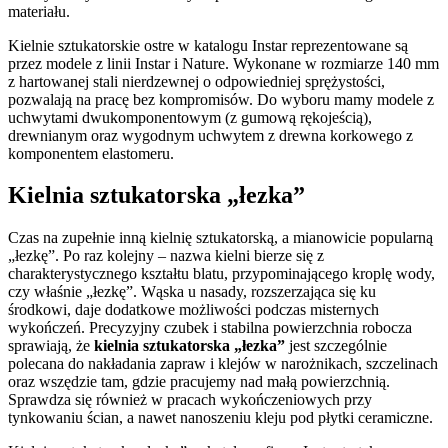
materiału.
Kielnie sztukatorskie ostre w katalogu Instar reprezentowane są
przez modele z linii Instar i Nature. Wykonane w rozmiarze 140 mm
z hartowanej stali nierdzewnej o odpowiedniej sprężystości,
pozwalają na pracę bez kompromisów. Do wyboru mamy modele z
uchwytami dwukomponentowym (z gumową rękojeścią),
drewnianym oraz wygodnym uchwytem z drewna korkowego z
komponentem elastomeru.
Kielnia sztukatorska „łezka”
Czas na zupełnie inną kielnię sztukatorską, a mianowicie popularną
„łezkę”. Po raz kolejny – nazwa kielni bierze się z
charakterystycznego kształtu blatu, przypominającego kroplę wody,
czy właśnie „łezkę”. Wąska u nasady, rozszerzająca się ku
środkowi, daje dodatkowe możliwości podczas misternych
wykończeń. Precyzyjny czubek i stabilna powierzchnia robocza
sprawiają, że
kielnia sztukatorska „łezka”
jest szczególnie
polecana do nakładania zapraw i klejów w narożnikach, szczelinach
oraz wszędzie tam, gdzie pracujemy nad małą powierzchnią.
Sprawdza się również w pracach wykończeniowych przy
tynkowaniu ścian, a nawet nanoszeniu kleju pod płytki ceramiczne.