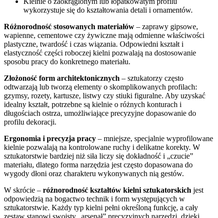
Kielnie o zaokrąglonym lub łopatkowatym profilu
wykorzystuje się do kształtowania detali i ornamentów.
Różnorodność stosowanych materiałów
– zaprawy gipsowe,
wapienne, cementowe czy żywiczne mają odmienne właściwości
plastyczne, twardość i czas wiązania. Odpowiedni kształt i
elastyczność części roboczej kielni pozwalają na dostosowanie
sposobu pracy do konkretnego materiału.
Złożoność form architektonicznych
– sztukatorzy często
odtwarzają lub tworzą elementy o skomplikowanych profilach:
gzymsy, rozety, kartusze, listwy czy stiuki figuralne. Aby uzyskać
idealny kształt, potrzebne są kielnie o różnych konturach i
długościach ostrza, umożliwiające precyzyjne dopasowanie do
profilu dekoracji.
Ergonomia i precyzja pracy
– mniejsze, specjalnie wyprofilowane
kielnie pozwalają na kontrolowane ruchy i delikatne korekty. W
sztukatorstwie bardziej niż siła liczy się dokładność i „czucie”
materiału, dlatego forma narzędzia jest często dopasowana do
wygody dłoni oraz charakteru wykonywanych nią gestów.
W skrócie –
różnorodność kształtów kielni sztukatorskich
jest
odpowiedzią na bogactwo technik i form występujących w
sztukatorstwie. Każdy typ kielni pełni określoną funkcję, a cały
zestaw stanowi swoisty „arsenał” precyzyjnych narzędzi, dzięki