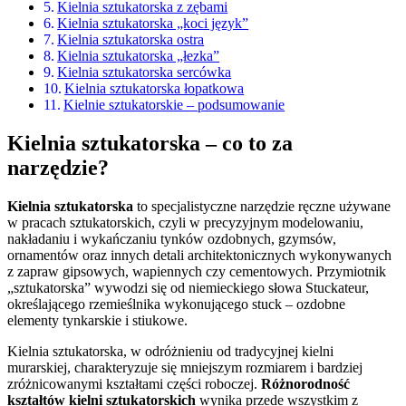
Kielnia sztukatorska z zębami
Kielnia sztukatorska „koci język”
Kielnia sztukatorska ostra
Kielnia sztukatorska „łezka”
Kielnia sztukatorska sercówka
Kielnia sztukatorska łopatkowa
Kielnie sztukatorskie – podsumowanie
Kielnia sztukatorska – co to za
narzędzie?
Kielnia sztukatorska
to specjalistyczne narzędzie ręczne używane
w pracach sztukatorskich, czyli w precyzyjnym modelowaniu,
nakładaniu i wykańczaniu tynków ozdobnych, gzymsów,
ornamentów oraz innych detali architektonicznych wykonywanych
z zapraw gipsowych, wapiennych czy cementowych. Przymiotnik
„sztukatorska” wywodzi się od niemieckiego słowa Stuckateur,
określającego rzemieślnika wykonującego stuck – ozdobne
elementy tynkarskie i stiukowe.
Kielnia sztukatorska, w odróżnieniu od tradycyjnej kielni
murarskiej, charakteryzuje się mniejszym rozmiarem i bardziej
zróżnicowanymi kształtami części roboczej.
Różnorodność
kształtów kielni sztukatorskich
wynika przede wszystkim z