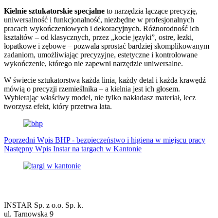
Kielnie sztukatorskie
specjalne
to narzędzia łączące precyzję,
uniwersalność i funkcjonalność, niezbędne w profesjonalnych
pracach wykończeniowych i dekoracyjnych. Różnorodność ich
kształtów – od klasycznych, przez „kocie języki”, ostre, łezki,
łopatkowe i zębowe – pozwala sprostać bardziej skomplikowanym
zadaniom, umożliwiając precyzyjne, estetyczne i kontrolowane
wykończenie, którego nie zapewni narzędzie uniwersalne.
W świecie sztukatorstwa każda linia, każdy detal i każda krawędź
mówią o precyzji rzemieślnika – a kielnia jest ich głosem.
Wybierając właściwy model, nie tylko nakładasz materiał, lecz
tworzysz efekt, który przetrwa lata.
Poprzedni
Wpis
BHP - bezpieczeństwo i higiena w miejscu pracy
Następny
Wpis
Instar na targach w Kantonie
Dane firmowe
INSTAR Sp. z o.o. Sp. k.
ul. Tarnowska 9