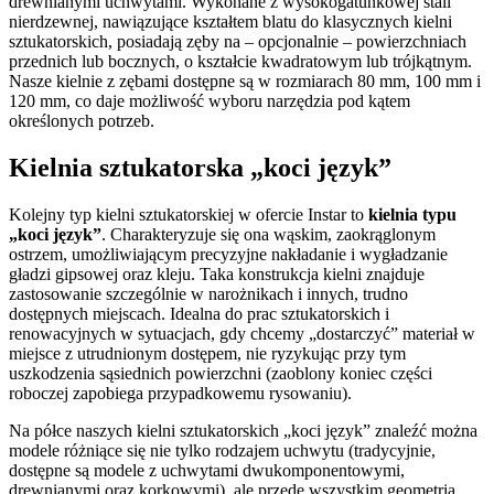
drewnianymi uchwytami. Wykonane z wysokogatunkowej stali
nierdzewnej, nawiązujące kształtem blatu do klasycznych kielni
sztukatorskich, posiadają zęby na – opcjonalnie – powierzchniach
przednich lub bocznych, o kształcie kwadratowym lub trójkątnym.
Nasze kielnie z zębami dostępne są w rozmiarach 80 mm, 100 mm i
120 mm, co daje możliwość wyboru narzędzia pod kątem
określonych potrzeb.
Kielnia sztukatorska „koci język”
Kolejny typ kielni sztukatorskiej w ofercie Instar to
kielnia typu
„koci język”
. Charakteryzuje się ona wąskim, zaokrąglonym
ostrzem, umożliwiającym precyzyjne nakładanie i wygładzanie
gładzi gipsowej oraz kleju. Taka konstrukcja kielni znajduje
zastosowanie szczególnie w narożnikach i innych, trudno
dostępnych miejscach. Idealna do prac sztukatorskich i
renowacyjnych w sytuacjach, gdy chcemy „dostarczyć” materiał w
miejsce z utrudnionym dostępem, nie ryzykując przy tym
uszkodzenia sąsiednich powierzchni (zaoblony koniec części
roboczej zapobiega przypadkowemu rysowaniu).
Na półce naszych kielni sztukatorskich „koci język” znaleźć można
modele różniące się nie tylko rodzajem uchwytu (tradycyjnie,
dostępne są modele z uchwytami dwukomponentowymi,
drewnianymi oraz korkowymi), ale przede wszystkim geometrią