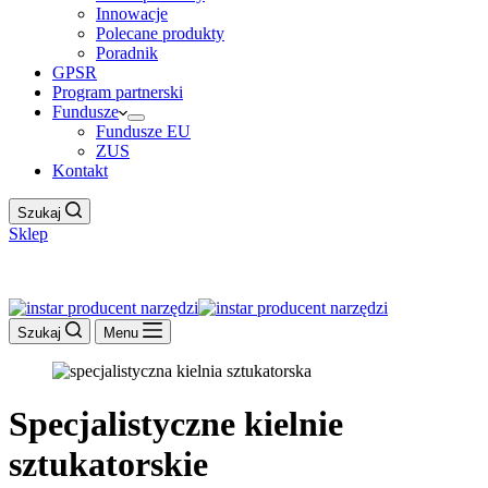
Innowacje
Polecane produkty
Poradnik
GPSR
Program partnerski
Fundusze
Fundusze EU
ZUS
Kontakt
Szukaj
Sklep
Work Hour
Szukaj
Menu
Specjalistyczne kielnie
sztukatorskie