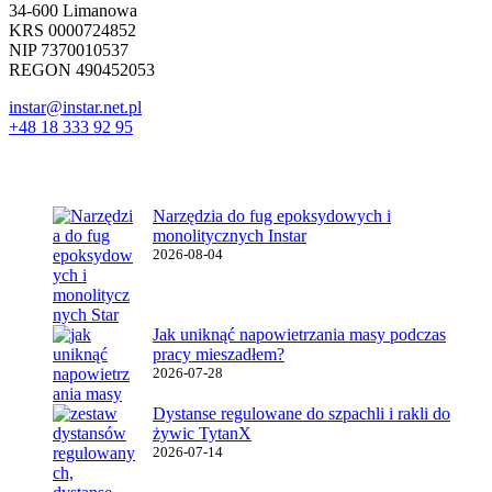
34-600 Limanowa
KRS 0000724852
NIP 7370010537
REGON 490452053
instar@instar.net.pl
+48 18 333 92 95
Najnowsze wpisy
Narzędzia do fug epoksydowych i
monolitycznych Instar
2026-08-04
Jak uniknąć napowietrzania masy podczas
pracy mieszadłem?
2026-07-28
Dystanse regulowane do szpachli i rakli do
żywic TytanX
2026-07-14