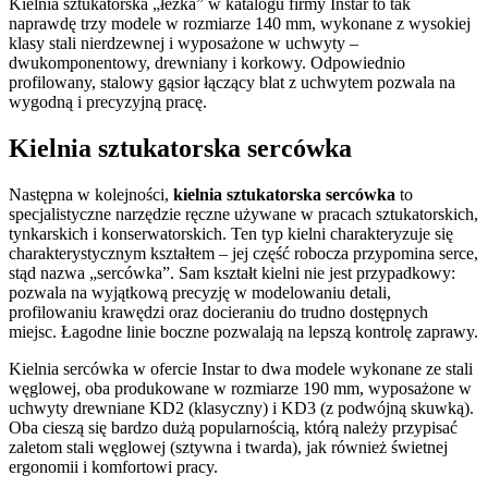
Kielnia sztukatorska „łezka” w katalogu firmy Instar to tak
naprawdę trzy modele w rozmiarze 140 mm, wykonane z wysokiej
klasy stali nierdzewnej i wyposażone w uchwyty –
dwukomponentowy, drewniany i korkowy. Odpowiednio
profilowany, stalowy gąsior łączący blat z uchwytem pozwala na
wygodną i precyzyjną pracę.
Kielnia sztukatorska sercówka
Następna w kolejności,
kielnia sztukatorska sercówka
to
specjalistyczne narzędzie ręczne używane w pracach sztukatorskich,
tynkarskich i konserwatorskich. Ten typ kielni charakteryzuje się
charakterystycznym kształtem – jej część robocza przypomina serce,
stąd nazwa „sercówka”. Sam kształt kielni nie jest przypadkowy:
pozwala na wyjątkową precyzję w modelowaniu detali,
profilowaniu krawędzi oraz docieraniu do trudno dostępnych
miejsc. Łagodne linie boczne pozwalają na lepszą kontrolę zaprawy.
Kielnia sercówka w ofercie Instar to dwa modele wykonane ze stali
węglowej, oba produkowane w rozmiarze 190 mm, wyposażone w
uchwyty drewniane KD2 (klasyczny) i KD3 (z podwójną skuwką).
Oba cieszą się bardzo dużą popularnością, którą należy przypisać
zaletom stali węglowej (sztywna i twarda), jak również świetnej
ergonomii i komfortowi pracy.