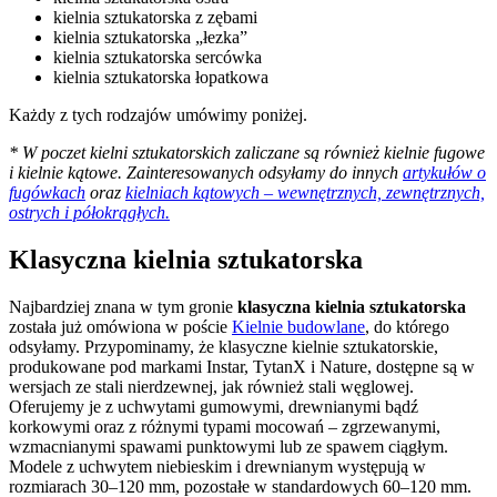
kielnia sztukatorska z zębami
kielnia sztukatorska „łezka”
kielnia sztukatorska sercówka
kielnia sztukatorska łopatkowa
Każdy z tych rodzajów umówimy poniżej.
* W poczet kielni sztukatorskich zaliczane są również kielnie fugowe
i kielnie kątowe. Zainteresowanych odsyłamy do innych
artykułów o
fugówkach
oraz
kielniach kątowych – wewnętrznych, zewnętrznych,
ostrych i półokrągłych.
Klasyczna kielnia sztukatorska
Najbardziej znana w tym gronie
klasyczna kielnia sztukatorska
została już omówiona w poście
Kielnie budowlane
, do którego
odsyłamy. Przypominamy, że klasyczne kielnie sztukatorskie,
produkowane pod markami Instar, TytanX i Nature, dostępne są w
wersjach ze stali nierdzewnej, jak również stali węglowej.
Oferujemy je z uchwytami gumowymi, drewnianymi bądź
korkowymi oraz z różnymi typami mocowań – zgrzewanymi,
wzmacnianymi spawami punktowymi lub ze spawem ciągłym.
Modele z uchwytem niebieskim i drewnianym występują w
rozmiarach 30–120 mm, pozostałe w standardowych 60–120 mm.