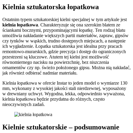
Kielnia sztukatorska łopatkowa
Ostatnim typem sztukatorskiej kielni specjalnej w tym artykule jest
kielnia łopatkowa
. Charakteryzuje się ona szerokim blatem ze
ściankami bocznymi, przypominającymi łopatkę. Ten rodzaj blatu
umożliwia nakładanie większych partii materiałów, zapraw, gipsów
czy tynków w wąskich, trudno dostępnych miejscach, a następnie
ich wygładzenie. Łopatka sztukatorska jest idealna przy pracach
remontowo-murarskich, gdzie precyzja i dostęp do ograniczonych
przestrzeni są kluczowe. Atutem tej kielni jest możliwość
równomiernego nacisku na powierzchnię, bez niszczenia
ornamentów czy np. świeżo położonego gipsu. Można nią nakładać,
jak również odbierać nadmiar materiału.
Kielnia łopatkowa w ofercie Instar to jeden model o wymiarze 130
mm, wykonany z wysokiej jakości stali nierdzewnej, wyposażony
w drewniany uchwyt. Wygodna, lekka, odpowiednio wyważona,
kielnia łopatkowa będzie przydatna do różnych, często
nieoczywistych zadań.
Kielnie sztukatorskie – podsumowanie