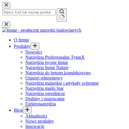
Przejdź
do
treści
Brak
wyników
O firmie
Produkty
Nowości
Narzędzia Profesjonalne TytanX
Narzędzia ręczne Instar
Narzędzia Instar Nature
Narzędzia do betonu komórkowego
Osprzęt odgromowy
Narzędzia malarskie i artykuły ochronne
Narzędzia marki Star
Narzędzia ogrodnicze
Drabiny i ruszowania
Elektronarzędzia
Blog
Aktualności
Nowe produkty
Innowacje