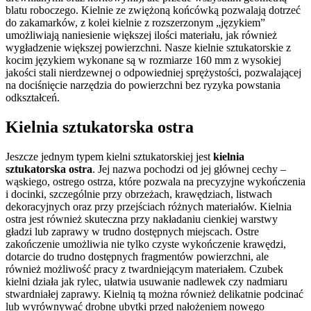
blatu roboczego. Kielnie ze zwiężoną końcówką pozwalają dotrzeć
do zakamarków, z kolei kielnie z rozszerzonym „językiem”
umożliwiają naniesienie większej ilości materiału, jak również
wygładzenie większej powierzchni. Nasze kielnie sztukatorskie z
kocim językiem wykonane są w rozmiarze 160 mm z wysokiej
jakości stali nierdzewnej o odpowiedniej sprężystości, pozwalającej
na dociśnięcie narzędzia do powierzchni bez ryzyka powstania
odkształceń.
Kielnia sztukatorska ostra
Jeszcze jednym typem kielni sztukatorskiej jest
kielnia
sztukatorska ostra
. Jej nazwa pochodzi od jej głównej cechy –
wąskiego, ostrego ostrza, które pozwala na precyzyjne wykończenia
i docinki, szczególnie przy obrzeżach, krawędziach, listwach
dekoracyjnych oraz przy przejściach różnych materiałów. Kielnia
ostra jest również skuteczna przy nakładaniu cienkiej warstwy
gładzi lub zaprawy w trudno dostępnych miejscach. Ostre
zakończenie umożliwia nie tylko czyste wykończenie krawędzi,
dotarcie do trudno dostępnych fragmentów powierzchni, ale
również możliwość pracy z twardniejącym materiałem. Czubek
kielni działa jak rylec, ułatwia usuwanie nadlewek czy nadmiaru
stwardniałej zaprawy. Kielnią tą można również delikatnie podcinać
lub wyrównywać drobne ubytki przed nałożeniem nowego