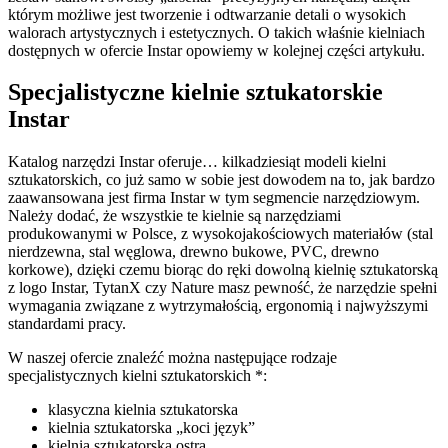
którym możliwe jest tworzenie i odtwarzanie detali o wysokich
walorach artystycznych i estetycznych. O takich właśnie kielniach
dostępnych w ofercie Instar opowiemy w kolejnej części artykułu.
Specjalistyczne kielnie sztukatorskie
Instar
Katalog narzędzi Instar oferuje… kilkadziesiąt modeli kielni
sztukatorskich, co już samo w sobie jest dowodem na to, jak bardzo
zaawansowana jest firma Instar w tym segmencie narzędziowym.
Należy dodać, że wszystkie te kielnie są narzędziami
produkowanymi w Polsce, z wysokojakościowych materiałów (stal
nierdzewna, stal węglowa, drewno bukowe, PVC, drewno
korkowe), dzięki czemu biorąc do ręki dowolną kielnię sztukatorską
z logo Instar, TytanX czy Nature masz pewność, że narzędzie spełni
wymagania związane z wytrzymałością, ergonomią i najwyższymi
standardami pracy.
W naszej ofercie znaleźć można następujące rodzaje
specjalistycznych kielni sztukatorskich *:
klasyczna kielnia sztukatorska
kielnia sztukatorska „koci język”
kielnia sztukatorska ostra