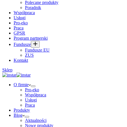
Polecane produkty
Poradnik
Współpraca
Usługi
Pro-eko
Praca
GPSR
Program partnerski
Fundusze
Fundusze EU
ZUS
Kontakt
Sklep
O firmie
Pro-eko
Współpraca
Usługi
Praca
Produkty
Blog
Aktualności
Nowe produkty